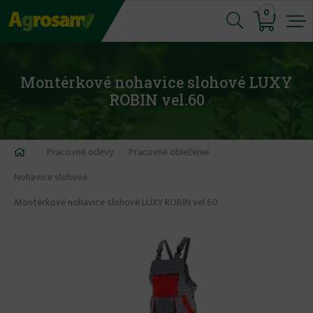
Jump
0
to
navigation
Montérkové nohavice slohové LUXY
ROBIN vel.60
Nachádzate
Pracovné odevy
Pracovné oblečenie
sa
Nohavice slohové
tu
Montérkové nohavice slohové LUXY ROBIN vel.60