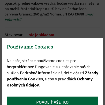
opasok, predné vakové vrecká, bočné vrecká na meter a
na mobil. Materiál: kepr 100 % bavlna Farba: šedo-
červená Gramáž: 260 g/m2 Norma: EN ISO 13688 ...
viac
informácií
Stav tovaru:
Nie je skladom
Používame Cookies
Veľkosť
Na našej stránke používame cookies pre
60
▾
bezproblémové fungovanie a zlepšovanie našich
18.85 €
služieb. Podrobné informácie nájdete v časti
Zásady
používania Cookies
, alebo v pravidlách
Ochrany
osobných údajov
.
More
Popis
(aktívna
POVOLIŤ VŠETKO