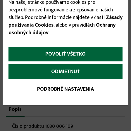
Na našej stránke používame cookies pre
Veľkosť
bezproblémové fungovanie a zlepšovanie našich
služieb. Podrobné informácie nájdete v časti
Zásady
60
▾
používania Cookies
, alebo v pravidlách
Ochrany
20.95 €
osobných údajov
.
POVOLIŤ VŠETKO


ODMIETNUŤ
PODROBNÉ NASTAVENIA
More
Popis
(aktívna
karta)
infos
Číslo produktu 1030 006 109