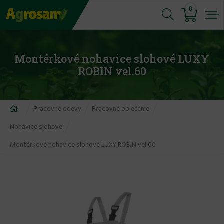
Jump
0
to
navigation
Montérkové nohavice slohové LUXY
ROBIN vel.60
Nachádzate
Pracovné odevy
Pracovné oblečenie
sa
Nohavice slohové
tu
Montérkové nohavice slohové LUXY ROBIN vel.60