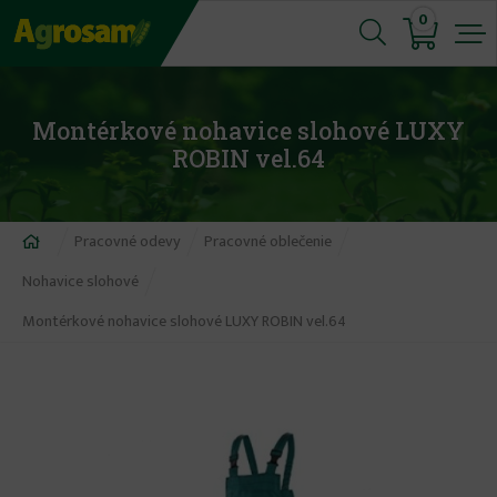
Jump
0
to
navigation
Montérkové nohavice slohové LUXY
ROBIN vel.64
Nachádzate
Pracovné odevy
Pracovné oblečenie
sa
Nohavice slohové
tu
Montérkové nohavice slohové LUXY ROBIN vel.64