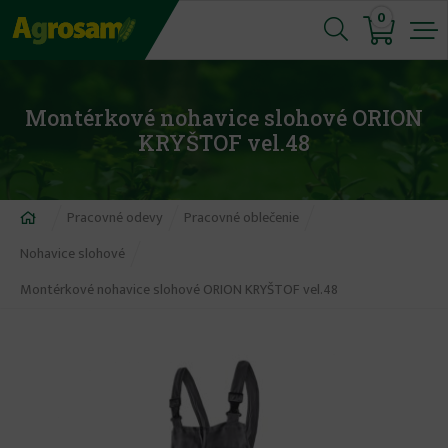
Jump
0
to
navigation
Montérkové nohavice slohové ORION
KRYŠTOF vel.48
Nachádzate
Pracovné odevy
Pracovné oblečenie
sa
Nohavice slohové
tu
Montérkové nohavice slohové ORION KRYŠTOF vel.48