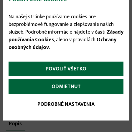
Na našej stránke používame cookies pre
Veľkosť
bezproblémové fungovanie a zlepšovanie našich
služieb. Podrobné informácie nájdete v časti
Zásady
48
▾
používania Cookies
, alebo v pravidlách
Ochrany
31.95 €
osobných údajov
.
POVOLIŤ VŠETKO


ODMIETNUŤ
PODROBNÉ NASTAVENIA
More
Popis
(aktívna
karta)