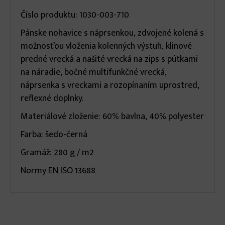
infos
Číslo produktu: 1030-003-710
Pánske nohavice s náprsenkou, zdvojené kolená s
možnosťou vloženia kolenných výstuh, klinové
predné vrecká a našité vrecká na zips s pútkami
na náradie, bočné multifunkčné vrecká,
náprsenka s vreckami a rozopínaním uprostred,
reflexné doplnky.
Materiálové zloženie: 60% bavlna, 40% polyester
Farba: šedo-černá
Gramáž: 280 g / m2
Normy EN ISO 13688