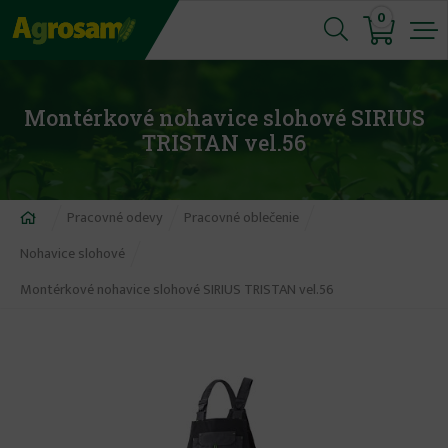
Jump
0
to
navigation
Montérkové nohavice slohové SIRIUS
TRISTAN vel.56
Nachádzate
Pracovné odevy
Pracovné oblečenie
sa
Nohavice slohové
tu
Montérkové nohavice slohové SIRIUS TRISTAN vel.56