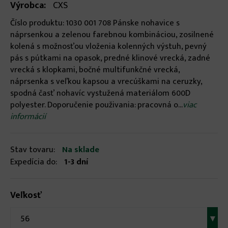
Výrobca:
CXS
Číslo produktu: 1030 001 708 Pánske nohavice s
náprsenkou a zelenou farebnou kombináciou, zosilnené
kolená s možnosťou vloženia kolenných výstuh, pevný
pás s pútkami na opasok, predné klinové vrecká, zadné
vrecká s klopkami, bočné multifunkčné vrecká,
náprsenka s veľkou kapsou a vrecúškami na ceruzky,
spodná časť nohavíc vystužená materiálom 600D
polyester. Doporučenie použivania: pracovná o...
viac
informácií
Stav tovaru:
Na sklade
Expedícia do:
1-3 dní
Veľkosť
56
▾