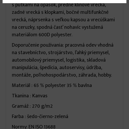
s pútkami na opasok, predné klinové vrecká,
zadné vrecká s klopkami, bočné multifunkčné
vrecká, náprsenka s veľkou kapsou a vrecúškami
na ceruzky, spodná časť nohavíc vystužená
materiálom 600D polyester.
Doporučenie použivania: pracovná odev vhodná
na stavebníctvo, strojárstvo, ľahký priemysel,
automobilový priemysel, logistika, skladová
manipulácia, špedícia, autoservisy, údržba,
montáže, poľnohospodárstvo, záhrada, hobby.
Materiál : 65 % polyester 35 % bavlna
Tkanina : Kanvas
Gramáž : 270 g/m2
Farba : šedo-čierno-zelená
Normy: EN ISO 13688