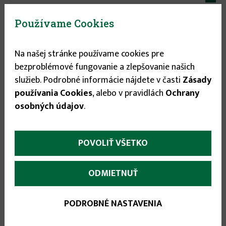
27.75 €
Používame Cookies

Na našej stránke používame cookies pre

bezproblémové fungovanie a zlepšovanie našich
služieb. Podrobné informácie nájdete v časti
Zásady
používania Cookies
, alebo v pravidlách
Ochrany
osobných údajov
.
POVOLIŤ VŠETKO
More
Popis
(aktívna
karta)
infos
ODMIETNUŤ
Číslo produktu: 1030 001 708
Pánske nohavice s náprsenkou a zelenou
PODROBNÉ NASTAVENIA
farebnou kombináciou, zosilnené kolená s
možnosťou vloženia kolenných výstuh, pevný pás