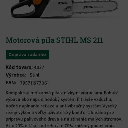
Motorová píla STIHL MS 211
Doprava zadarmo
Kód tovaru:
4827
Výrobca:
Stihl
EAN:
795711977061
Kompaktná motorová píla z nízkymi vibráciami. Bohatá
výbava ako napr. dlhodobý systém filtrácie vzduchu,
bočné napínanie reťaze a antivibračný systém. Vysoký
rezný výkon a veľký užívateľský komfort. Ideálna pre
prípravu palivového dreva a na stínanie malých stromov.
Až o 20% nižšia spotreba a o 70% znížený podiel emisií