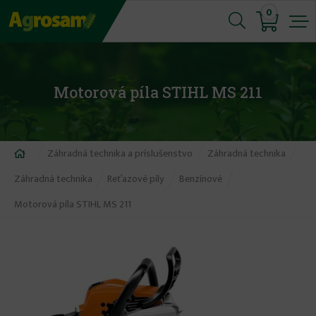
Jump
0
to
navigation
Motorová píla STIHL MS 211
Nachádzate
Záhradná technika a príslušenstvo
Záhradná technika
sa
Záhradná technika
Reťazové píly
Benzínové
tu
Motorová píla STIHL MS 211