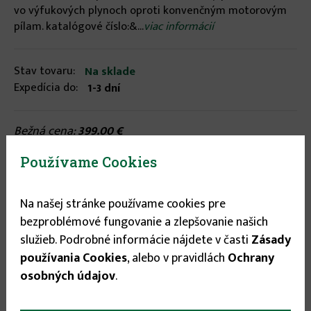
vo výfukových plynoch oproti konvenčným motorovým
pílam. katalógové číslo:&...
viac informácií
Stav tovaru:
Na sklade
Expedícia do:
1-3 dní
Bežná cena:
399.00 €
329.00 €
Používame Cookies

Na našej stránke používame cookies pre

bezproblémové fungovanie a zlepšovanie našich
služieb. Podrobné informácie nájdete v časti
Zásady
používania Cookies
, alebo v pravidlách
Ochrany
osobných údajov
.