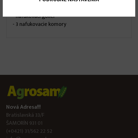
- 2 nastavitelné sponky umožnujúce rýchle
odopnutie
- nafukovací golier
- 3 nafukovacie komory
Nová Adresa!!!
Bratislavská 33/F
ŠAMORÍN 931 01
(+0421) 31/562 22 52