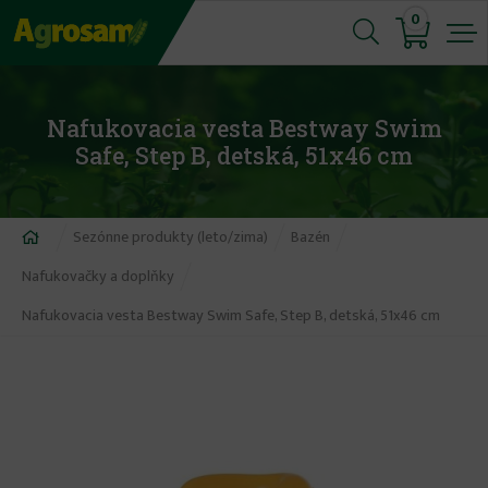
Jump
0
to
navigation
Nafukovacia vesta Bestway Swim
Safe, Step B, detská, 51x46 cm
Nachádzate
Sezónne produkty (leto/zima)
Bazén
sa
Nafukovačky a doplňky
tu
Nafukovacia vesta Bestway Swim Safe, Step B, detská, 51x46 cm