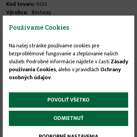
Kód tovaru:
9555
Výrobca:
Bestway
- vyrobená z odolného vinylu - 2 nastavitelné sponky
Používame Cookies
umožnujúce rýchle odopnutie - nafukovací golier - 3
nafukovacie komory ...
viac informácií
Na našej stránke používame cookies pre
bezproblémové fungovanie a zlepšovanie našich
Stav tovaru:
Nie je skladom
služieb. Podrobné informácie nájdete v časti
Zásady
používania Cookies
, alebo v pravidlách
Ochrany
3.79 €
osobných údajov
.
POVOLIŤ VŠETKO
More
Popis
(aktívna
ODMIETNUŤ
karta)
infos
- vyrobená z odolného vinylu
PODROBNÉ NASTAVENIA