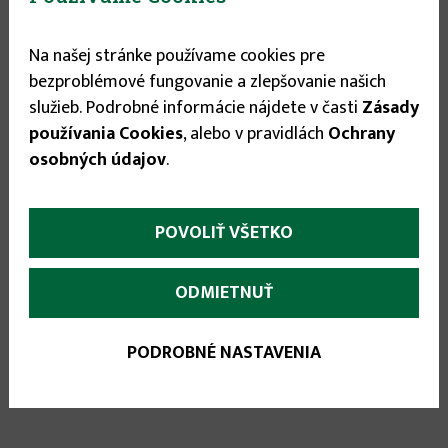
1.95 €
Na našej stránke používame cookies pre

bezproblémové fungovanie a zlepšovanie našich

služieb. Podrobné informácie nájdete v časti
Zásady
používania Cookies
, alebo v pravidlách
Ochrany
osobných údajov
.
POVOLIŤ VŠETKO
More
Popis
(aktívna
karta)
infos
ODMIETNUŤ
Náhradné tablety do testeru pre meranie
voľného chlóru.
PODROBNÉ NASTAVENIA