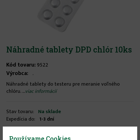
Náhradné tablety DPD chlór 10ks
Kód tovaru:
9522
Výrobca:
.
Náhradné tablety do testeru pre meranie voľného
chlóru. ...
viac informácií
Stav tovaru:
Na sklade
Expedícia do:
1-3 dní
Používame Cookies