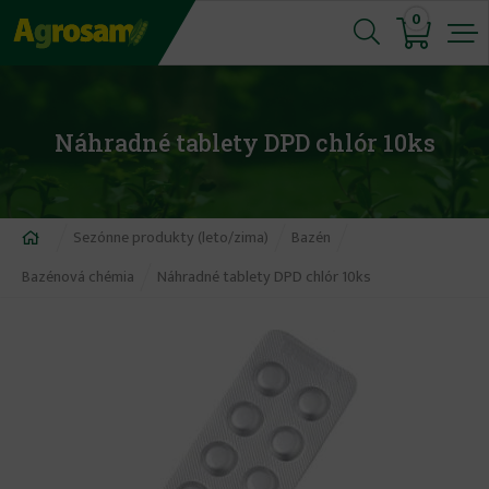
Jump
0
to
navigation
Náhradné tablety DPD chlór 10ks
Nachádzate
Sezónne produkty (leto/zima)
Bazén
sa
Bazénová chémia
Náhradné tablety DPD chlór 10ks
tu