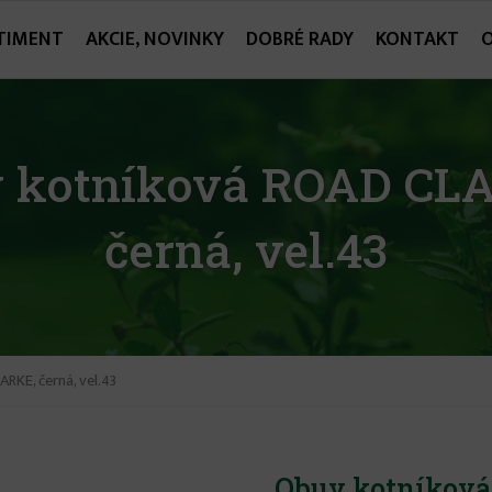
TIMENT
AKCIE, NOVINKY
DOBRÉ RADY
KONTAKT
 kotníková ROAD CL
černá, vel.43
KE, černá, vel.43
Obuv kotníková