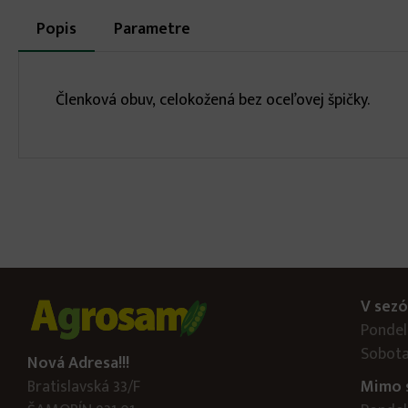
More
Popis
(aktívna
Parametre
karta)
infos
Členková obuv, celokožená bez oceľovej špičky.
V sezó
Pondelo
Sobota
Nová Adresa!!!
Bratislavská 33/F
Mimo 