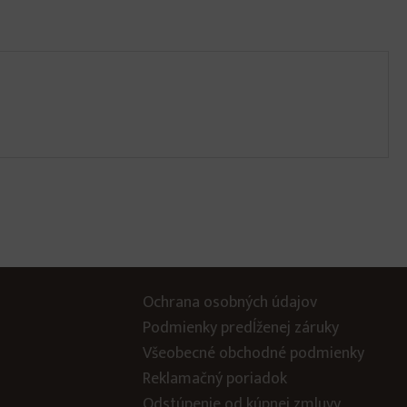
Ochrana osobných údajov
Podmienky predĺženej záruky
Všeobecné obchodné podmienky
Reklamačný poriadok
Odstúpenie od kúpnej zmluvy