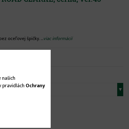
z oceľovej špičky. ...
viac informácií
om
 našich
 v pravidlách
Ochrany
▾