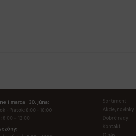
Sortiment
ne 1.marca - 30. júna:
Akcie, novinky
k - Piatok: 8:00 - 18:00
: 8:00 – 12:00
Dobré rady
Kontakt
sezóny:
O nás