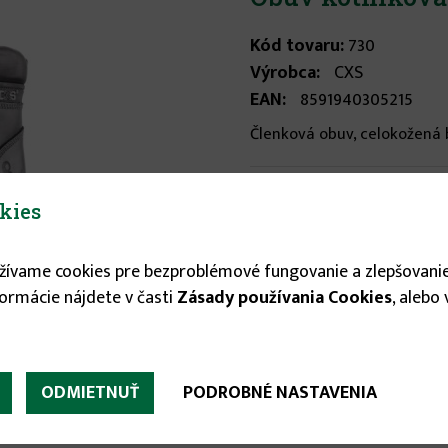
Kód tovaru:
730
Výrobca:
CXS
EAN:
8591940305215
Členková obuv, celokožená be
Stav tovaru:
Nie je sklad
kies
Veľkosť
užívame cookies pre bezproblémové fungovanie a zlepšovanie
formácie nájdete v časti
Zásady používania Cookies
, alebo
43
49.88 €
ODMIETNUŤ
PODROBNÉ NASTAVENIA