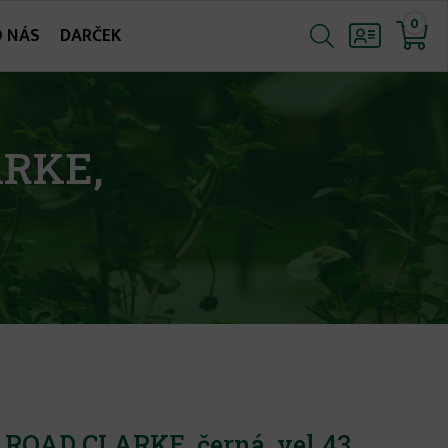
0
O NÁS
DARČEK
ARKE,
 ROAD CLARKE, černá, vel.43