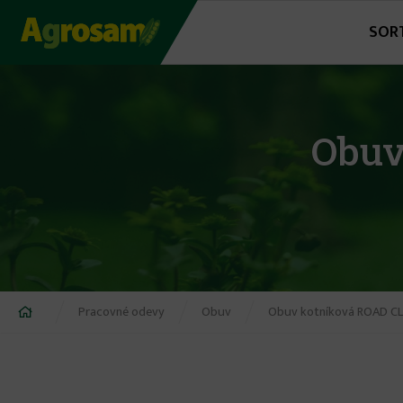
Jump
SOR
to
navigation
Obuv
Nachádzate
Pracovné odevy
Obuv
Obuv kotníková ROAD CLAR
sa
tu