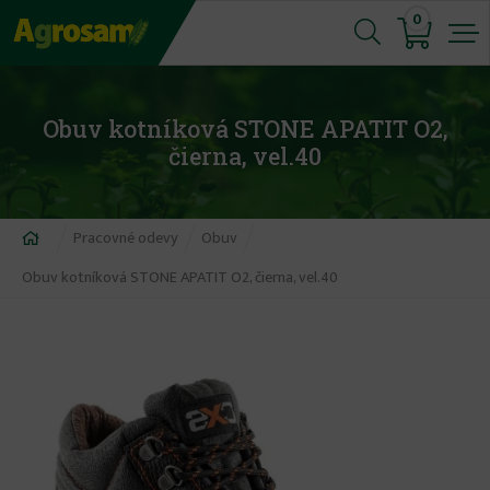
Jump
0
to
navigation
Obuv kotníková STONE APATIT O2,
čierna, vel.40
Nachádzate
Pracovné odevy
Obuv
sa
Obuv kotníková STONE APATIT O2, čierna, vel.40
tu