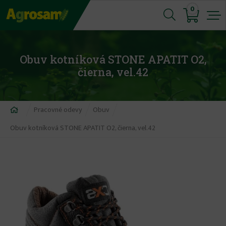
Jump
0
to
navigation
Obuv kotníková STONE APATIT O2,
čierna, vel.42
Nachádzate
Pracovné odevy
Obuv
sa
Obuv kotníková STONE APATIT O2, čierna, vel.42
tu