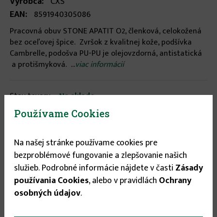
Výrobca:
CXS
EAN:
8591940305086
Pracovná obuv STONE APATIT O2, členková, celokožená
bez oceľovej špice. Zvršok z kvalitnej kože, podšívka
Cambrelle, podošva PU-PU je olejovzdorná, antistatická
a protišmyková. ...
viac informácií
Stav tovaru:
Na sklade
Expedícia do:
1-3 dní
Používame Cookies
Veľkosť
Na našej stránke používame cookies pre
bezproblémové fungovanie a zlepšovanie našich
42
▾
služieb. Podrobné informácie nájdete v časti
Zásady
používania Cookies
, alebo v pravidlách
Ochrany
20.95 €
osobných údajov
.