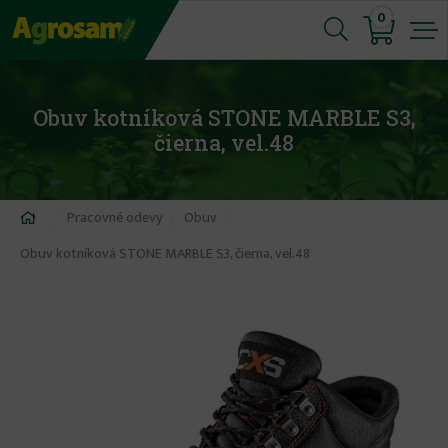
Jump
0
to
navigation
Obuv kotníková STONE MARBLE S3,
čierna, vel.48
Nachádzate
Pracovné odevy
Obuv
sa
Obuv kotníková STONE MARBLE S3, čierna, vel.48
tu