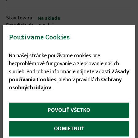
Stav tovaru:
Na sklade
Expedícia do:
1-3 dní
Používame Cookies
Veľkosť
Na našej stránke používame cookies pre
48
▾
bezproblémové fungovanie a zlepšovanie našich
služieb. Podrobné informácie nájdete v časti
Zásady
22.95 €
používania Cookies
, alebo v pravidlách
Ochrany
osobných údajov
.


POVOLIŤ VŠETKO
ODMIETNUŤ