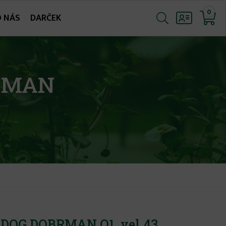
0
O NÁS
DARČEK
BRMAN
 DOG DOBRMAN O1, vel.43