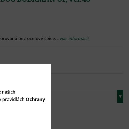
orovaná bez ocelové špice. ...
viac informácií
 našich
▾
 v pravidlách
Ochrany