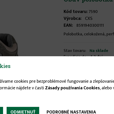
Kód tovaru:
7590
Výrobca:
CXS
EAN:
8591940300111
Polobotka, celokožená, perf
Stav tovaru:
Na sklade
Expedícia do:
1-3 dní
kies
Veľkosť
užívame cookies pre bezproblémové fungovanie a zlepšovanie
43
formácie nájdete v časti
Zásady používania Cookies
, alebo
24.55 €
ODMIETNUŤ
PODROBNÉ NASTAVENIA