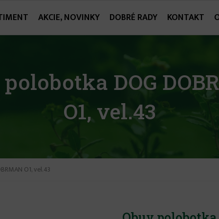
TIMENT
AKCIE, NOVINKY
DOBRÉ RADY
KONTAKT
 polobotka DOG DO
O1, vel.43
BRMAN O1, vel.43
Obuv polobotka