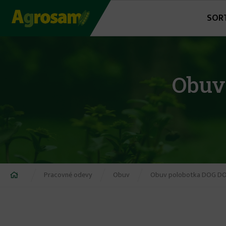
Jump
SOR
to
navigation
Obuv
Nachádzate
Pracovné odevy
Obuv
Obuv polobotka DOG DO
sa
tu