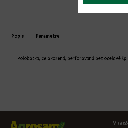
More
Popis
(aktívna
Parametre
karta)
infos
Polobotka, celokožená, perforovaná bez ocelové špi
V sezó