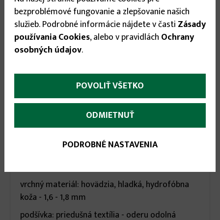
bezproblémové fungovanie a zlepšovanie našich
služieb. Podrobné informácie nájdete v časti
Zásady
používania Cookies
, alebo v pravidlách
Ochrany
osobných údajov
.
More
Popis
(aktívna
Parametre
POVOLIŤ VŠETKO
karta)
infos
Popis:
ODMIETNUŤ
Pracovná, členková, bezpečnostná obuv CXS
ROCK ORE S3 s kompozitnou špičkou a
PODROBNÉ NASTAVENIA
kevlarovou planžetou - bez kovových častí.
Materiálové zloženie:
vrchný materiál: hovädzia, hladká, hydrofóbna
koža - 1,6 - 1,8 mm
podšívka: priedušná textília - oderu odolná