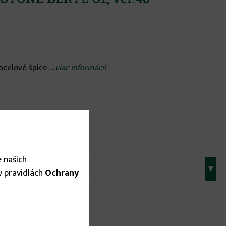
elové špice. ...
viac informácií
 našich
▾
 v pravidlách
Ochrany