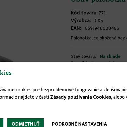
Kód tovaru:
771
Výrobca:
CXS
EAN:
8591940000486
Polobotka, celokožená bez oc
Stav tovaru:
Na sklade
Expedícia do:
1-3 dní
kies
Veľkosť
užívame cookies pre bezproblémové fungovanie a zlepšovanie
48
formácie nájdete v časti
Zásady používania Cookies
, alebo
19.95 €
ODMIETNUŤ
PODROBNÉ NASTAVENIA