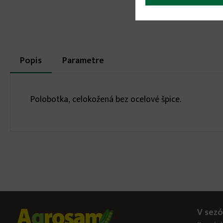
More
Popis
(aktívna
Parametre
karta)
infos
Polobotka, celokožená bez ocelové špice.
V sezó