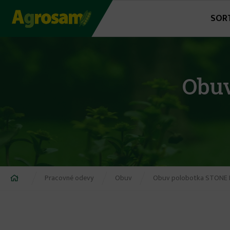
Jump
SOR
to
navigation
Obu
Nachádzate
Pracovné odevy
Obuv
Obuv polobotka STONE BE
sa
tu