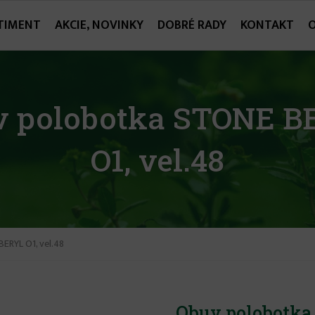
TIMENT
AKCIE, NOVINKY
DOBRÉ RADY
KONTAKT
v polobotka STONE B
O1, vel.48
RYL O1, vel.48
Obuv polobotka