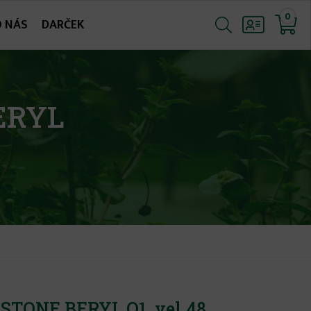
0
O NÁS
DARČEK
ERYL
 STONE BERYL O1, vel.48