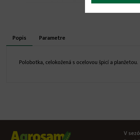
More
Popis
(aktívna
Parametre
karta)
infos
Polobotka, celokožená s ocelovou špicí a planžetou.
V sezó