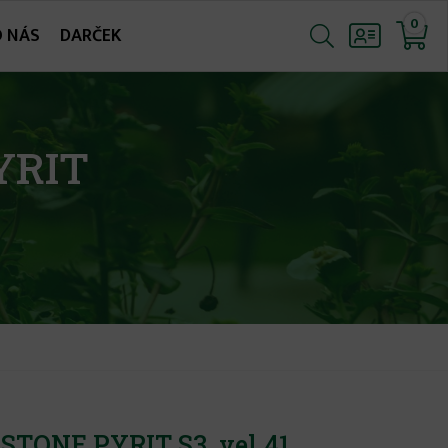
0
O NÁS
DARČEK
YRIT
STONE PYRIT S3, vel.41