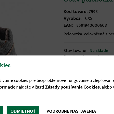
Kód tovaru:
7998
Výrobca:
CXS
EAN:
8591940000608
Polobotka, celokožená s ocel
Stav tovaru:
Na sklade
Expedícia do:
1-3 dní
kies
Veľkosť
užívame cookies pre bezproblémové fungovanie a zlepšovanie
41
formácie nájdete v časti
Zásady používania Cookies
, alebo
21.95 €
ODMIETNUŤ
PODROBNÉ NASTAVENIA