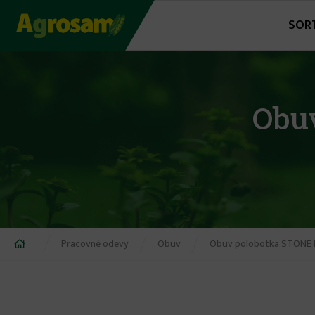
Jump
SOR
to
navigation
Obu
Nachádzate
Pracovné odevy
Obuv
Obuv polobotka STONE PY
sa
tu