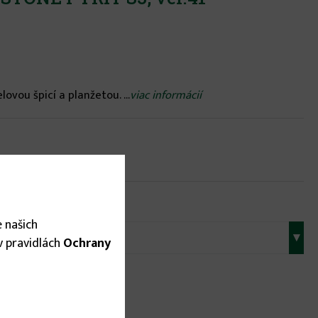
ovou špicí a planžetou. ...
viac informácií
 našich
▾
 v pravidlách
Ochrany