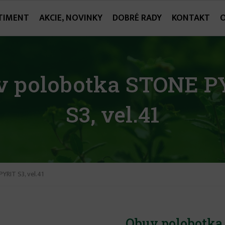
TIMENT
AKCIE, NOVINKY
DOBRÉ RADY
KONTAKT
v polobotka STONE P
S3, vel.41
RIT S3, vel.41
Obuv polobotka 