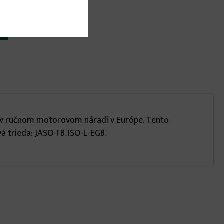
y v ručnom motorovom náradí v Európe. Tento
 trieda: JASO-FB. ISO-L-EGB.