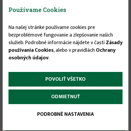
Používame Cookies
P380 Krasuľka ROSE BONBON
Kód tovaru:
957
Na našej stránke používame cookies pre
Výrobca:
Vilmorin
bezproblémové fungovanie a zlepšovanie našich
EAN:
5907617321540
služieb. Podrobné informácie nájdete v časti
Zásady
používania Cookies
, alebo v pravidlách
Ochrany
Stav tovaru:
Na sklade
osobných údajov
.
Expedícia do:
1-3 dní
POVOLIŤ VŠETKO
3.95 €
ODMIETNUŤ


PODROBNÉ NASTAVENIA