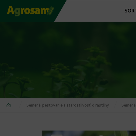
Jump
SOR
to
navigation
Nachádzate
Semená, pestovanie a starostlivosť o rastliny
Semená,
sa
tu