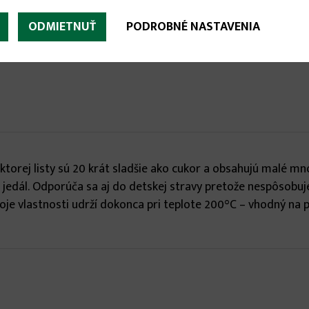

ODMIETNUŤ
PODROBNÉ NASTAVENIA
Odporúčané prísluše
ktorej listy sú 20 krát sladšie ako cukor a obsahujú malé mn
a jedál. Odporúča sa aj do detskej stravy pretože nespôsobuj
voje vlastnosti udrží dokonca pri teplote 200°C – vhodný na p