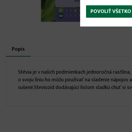
POVOLIŤ VŠETKO
More
Popis
(aktívna
karta)
infos
Stévia je v našich podmienkach jednoročná rastlina, 
o svoju líniu ho môžu používať na sladenie nápojov 
sušené.Steviozid dodávajúci listom sladkú chuť si s