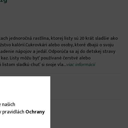
ch jednoročná rastlina, ktorej listy sú 20 krát sladšie ako
tvo kalórií.Cukrovkári alebo osoby, ktoré dbajú o svoju
ladenie nápojov a jedál. Odporúča sa aj do detskej stravy
kaz. Listy môžu byť používané čerstvé alebo
listom sladkú chuť si svoje vla...
viac informácií
 našich
 v pravidlách
Ochrany