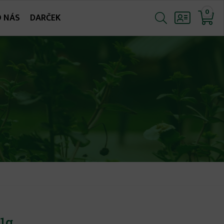
0
O NÁS
DARČEK
01g