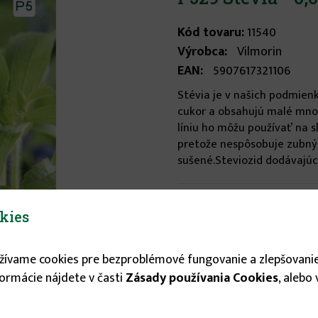
Kód tovaru:
11540
Výrobca:
Vilmorin
EAN:
5907617321106
Stévia je v našich podmienka
cukor a obsahujú malé množs
líniu ho môžu používať na s
pretože nespôsobuje zubný 
sušené.Steviozid dodávajúci 
Stav tovaru:
Na sklade
kies
Expedícia do:
1-3 dní
užívame cookies pre bezproblémové fungovanie a zlepšovanie
2.35 €
formácie nájdete v časti
Zásady používania Cookies
, alebo
