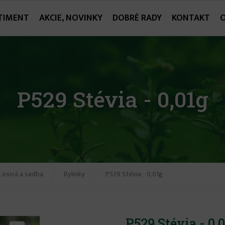
TIMENT
AKCIE, NOVINKY
DOBRÉ RADY
KONTAKT
P529 Stévia - 0,01g
 osivá a sadba
Bylinky
P529 Stévia - 0,01g
P529 Stévia - 0,