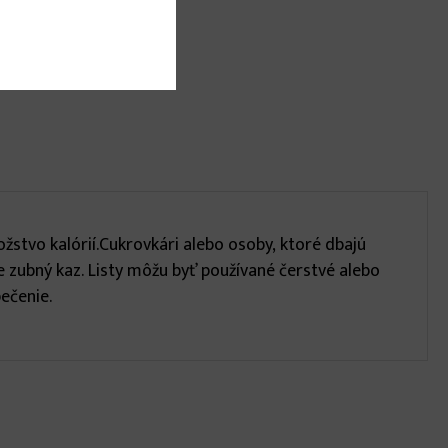
nstvo:
ožstvo kalórií.Cukrovkári alebo osoby, ktoré dbajú
e zubný kaz. Listy môžu byť používané čerstvé alebo
ečenie.