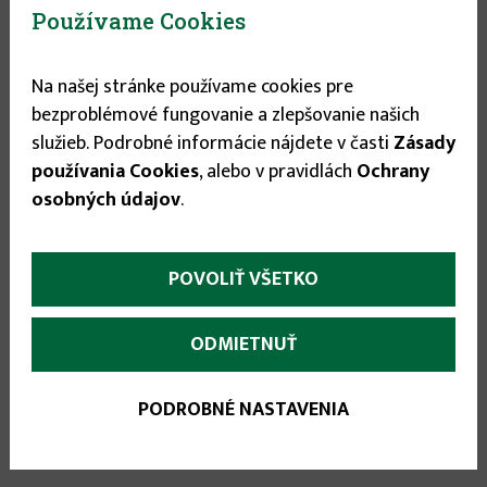
Používame Cookies
Stav tovaru:
Na sklade
Expedícia do:
1-3 dní
Na našej stránke používame cookies pre
bezproblémové fungovanie a zlepšovanie našich
Veľkosť
služieb. Podrobné informácie nájdete v časti
Zásady
používania Cookies
, alebo v pravidlách
Ochrany
48
▾
osobných údajov
.
24.98 €
POVOLIŤ VŠETKO


ODMIETNUŤ
PODROBNÉ NASTAVENIA