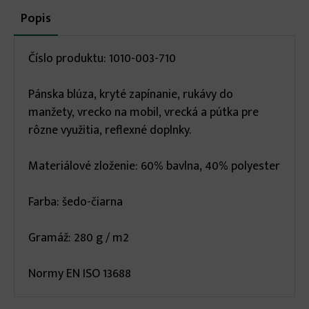
More
Popis
(aktívna
karta)
infos
Číslo produktu: 1010-003-710
Pánska blúza, kryté zapínanie, rukávy do
manžety, vrecko na mobil, vrecká a pútka pre
rôzne využitia, reflexné doplnky.
Materiálové zloženie: 60% bavlna, 40% polyester
Farba: šedo-čiarna
Gramáž: 280 g / m2
Normy EN ISO 13688