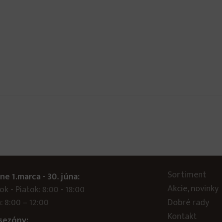
Sortiment
ne 1.marca - 30. júna:
Akcie, novinky
k - Piatok: 8:00 - 18:00
: 8:00 – 12:00
Dobré rady
Kontakt
sezóny: