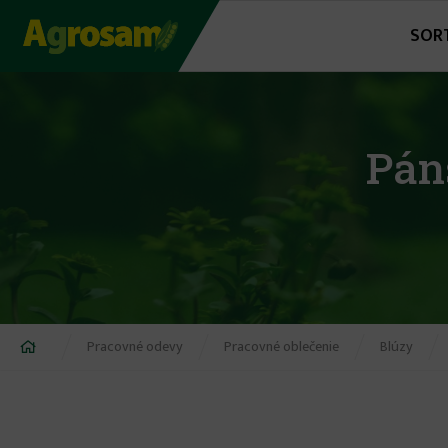
Jump
SOR
to
navigation
Pán
Nachádzate
Pracovné odevy
Pracovné oblečenie
Blúzy
sa
tu