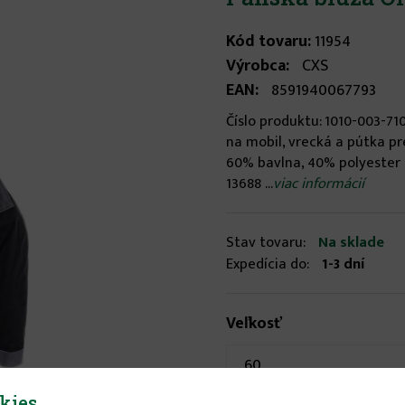
Kód tovaru:
11954
Výrobca:
CXS
EAN:
8591940067793
Číslo produktu: 1010-003-71
na mobil, vrecká a pútka pr
60% bavlna, 40% polyester
13688 ...
viac informácií
Stav tovaru:
Na sklade
Expedícia do:
1-3 dní
Veľkosť
60
kies