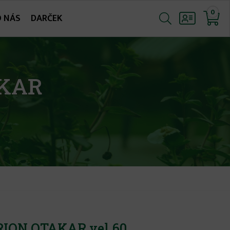
0
O NÁS
DARČEK
AKAR
RION OTAKAR vel.60