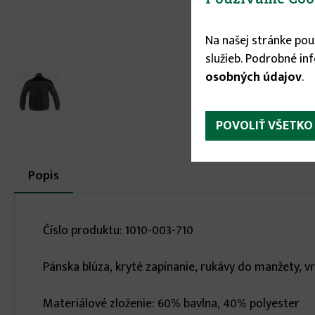
Na našej stránke po
služieb. Podrobné in
osobných údajov
.
POVOLIŤ VŠETKO
More
Popis
(aktívna
karta)
infos
Číslo produktu: 1010-003-710
Pánska blúza, kryté zapínanie, rukávy do manžety, vr
Materiálové zloženie: 60% bavlna, 40% polyester