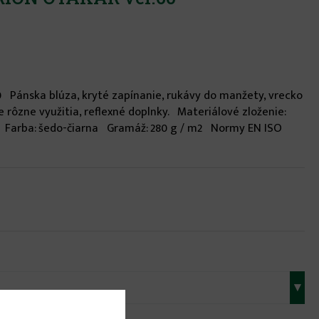
0 Pánska blúza, kryté zapínanie, rukávy do manžety, vrecko
e rôzne využitia, reflexné doplnky. Materiálové zloženie:
 Farba: šedo-čiarna Gramáž: 280 g / m2 Normy EN ISO
▾