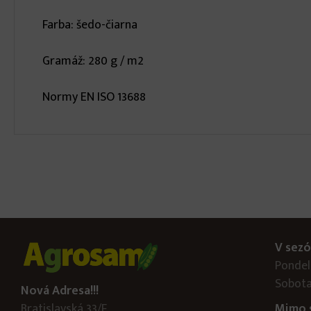
Farba: šedo-čiarna
Gramáž: 280 g / m2
Normy EN ISO 13688
V sezó
Pondelo
Sobota
Nová Adresa!!!
Bratislavská 33/F
Mimo 