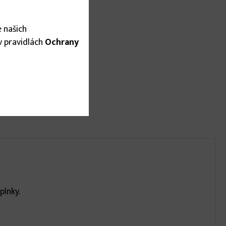
 našich
 v pravidlách
Ochrany
plnky.