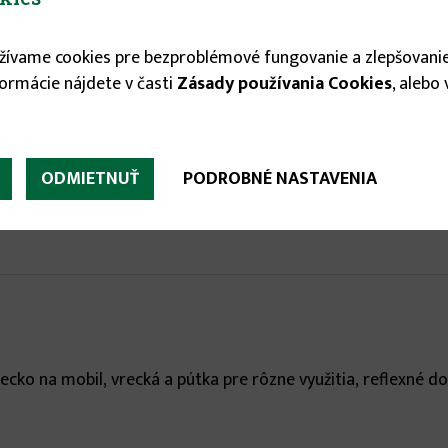
24.98 €
užívame cookies pre bezproblémové fungovanie a zlepšovanie

formácie nájdete v časti
Zásady používania Cookies
, alebo

ODMIETNUŤ
PODROBNÉ NASTAVENIA
ecko na mobil, vrecká a pútka pre rôzne využitia, reflexné do