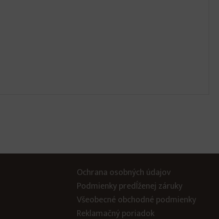
Ochrana osobných údajov
Podmienky predĺženej záruky
Všeobecné obchodné podmienky
Reklamačný poriadok