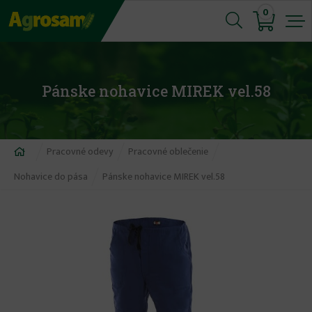
Jump
0
to
navigation
Pánske nohavice MIREK vel.58
Nachádzate
Pracovné odevy
Pracovné oblečenie
sa
Nohavice do pása
Pánske nohavice MIREK vel.58
tu