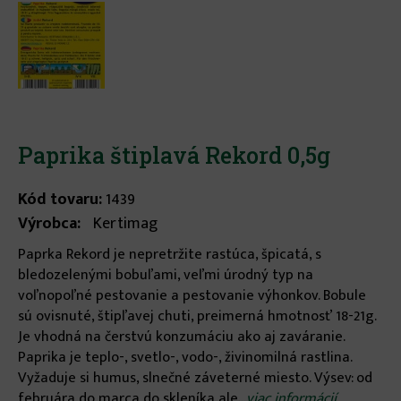
Paprika štiplavá Rekord 0,5g
Kód tovaru:
1439
Výrobca:
Kertimag
Paprka Rekord je nepretržite rastúca, špicatá, s
bledozelenými bobuľami, veľmi úrodný typ na
voľnopoľné pestovanie a pestovanie výhonkov. Bobule
sú ovisnuté, štipľavej chuti, preimerná hmotnosť 18-21g.
Je vhodná na čerstvú konzumáciu ako aj zaváranie.
Paprika je teplo-, svetlo-, vodo-, živinomilná rastlina.
Vyžaduje si humus, slnečné záveterné miesto. Výsev: od
februára do marca do skleníka ale...
viac informácií