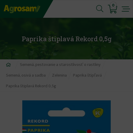
Jump
0
to
navigation
Paprika štiplavá Rekord 0,5g
Nachádzate
Semená, pestovanie a starostlivosť o rastliny
sa
Semená, osivá a sadba
Zelenina
Paprika štipľavá
tu
Paprika štiplavá Rekord 0,5g