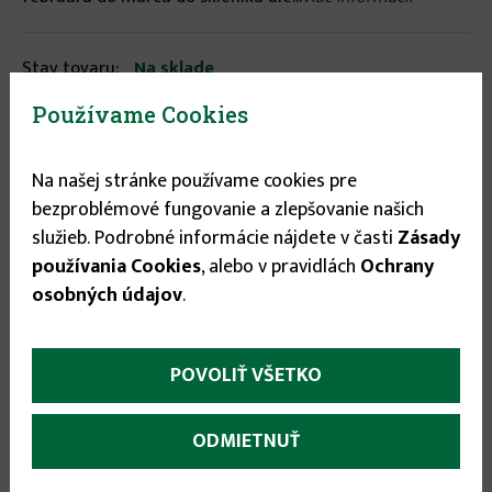
Stav tovaru:
Na sklade
Expedícia do:
1-3 dní
Používame Cookies
0.99 €
Na našej stránke používame cookies pre
bezproblémové fungovanie a zlepšovanie našich
služieb. Podrobné informácie nájdete v časti
Zásady

používania Cookies
, alebo v pravidlách
Ochrany

osobných údajov
.
POVOLIŤ VŠETKO
Odporúčané príslušenstvo:
ODMIETNUŤ