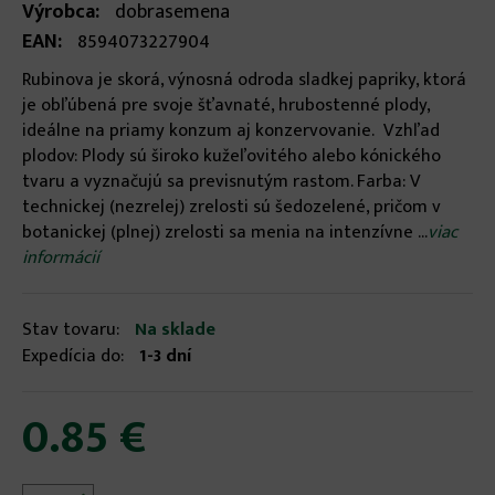
Výrobca:
dobrasemena
EAN:
8594073227904
Rubinova je skorá, výnosná odroda sladkej papriky, ktorá
je obľúbená pre svoje šťavnaté, hrubostenné plody,
ideálne na priamy konzum aj konzervovanie. Vzhľad
plodov: Plody sú široko kužeľovitého alebo kónického
tvaru a vyznačujú sa previsnutým rastom. Farba: V
technickej (nezrelej) zrelosti sú šedozelené, pričom v
botanickej (plnej) zrelosti sa menia na intenzívne ...
viac
informácií
Stav tovaru:
Na sklade
Expedícia do:
1-3 dní
0.85 €