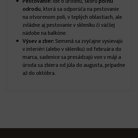
Pestovanie:
Ide o úrodnú, skorú
poľnú
odrodu
, ktorá sa odporúča na pestovanie
na otvorenom poli, v teplých oblastiach, ale
zvládne aj pestovanie v skleníku či väčšej
nádobe na balkóne.
Výsev a zber:
Semená sa zvyčajne vysievajú
v interiéri (alebo v skleníku) od februára do
marca, sadenice sa presádzajú von v máji a
úroda sa zbiera od júla do augusta, prípadne
až do októbra.