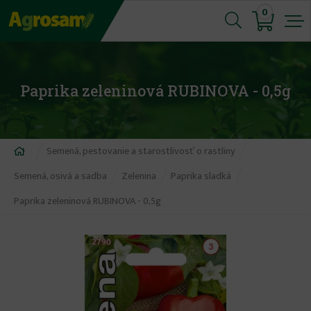
Jump
0
to
navigation
Paprika zeleninová RUBINOVA - 0,5g
Nachádzate
Semená, pestovanie a starostlivosť o rastliny
sa
Semená, osivá a sadba
Zelenina
Paprika sladká
tu
Paprika zeleninová RUBINOVA - 0,5g