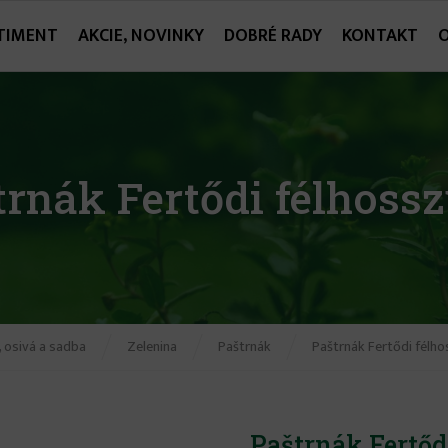
TIMENT
AKCIE, NOVINKY
DOBRÉ RADY
KONTAKT
trnák Fertődi félhossz
 osivá a sadba
Zelenina
Paštrnák
Paštrnák Fertődi félh
Paštrnák Fertőd