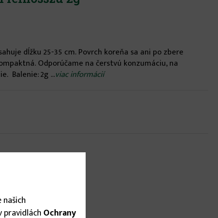
sahuje dĺžku 25-35 cm. Povrch koreňa sa ani po zbere
a kompaktná. Odporúčame na čerstvú konzumáciu, na
. Balenie: 2g ...
viac informácií
 našich
 v pravidlách
Ochrany
nstvo: