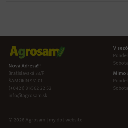
V sezó
Pondelo
Sobota
Nová Adresa!!!
Bratislavská 33/F
Mimo 
ŠAMORÍN 931 01
Pondelo
(+0421) 31/562 22 52
Sobota:
info@agrosam.sk
© 2026 Agrosam |
my dot
website