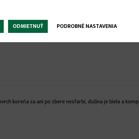
ODMIETNUŤ
PODROBNÉ NASTAVENIA
ovrch koreňa sa ani po zbere nesfarbí, dužina je biela a k