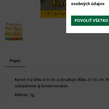
osobných údajov
.
POVOLIŤ VŠETKO
More
Popis
(aktívna
karta)
infos
Koreň má šírku 6-8 cm a dosahuje dĺžku 25-35 cm. P
uskladnenie aj konzervovanie.
Balenie: 2g