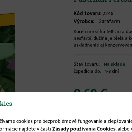
Kód tovaru:
2248
Výrobca:
Garafarm
Koreň má šírku 6-8 cm a do
nesfarbí, dužina je biela 
uskladnenie aj konzervovanie
Stav tovaru:
Na sklade
Expedícia do:
1-3 dní
0.69 €
kies


užívame cookies pre bezproblémové fungovanie a zlepšovanie
formácie nájdete v časti
Zásady používania Cookies
, alebo
Odporúčané prísluše