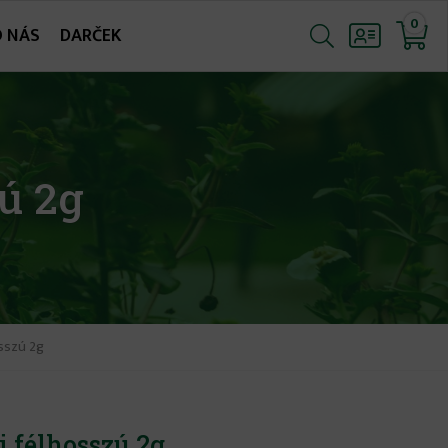
0
O NÁS
DARČEK
ú 2g
osszú 2g
i félhosszú 2g