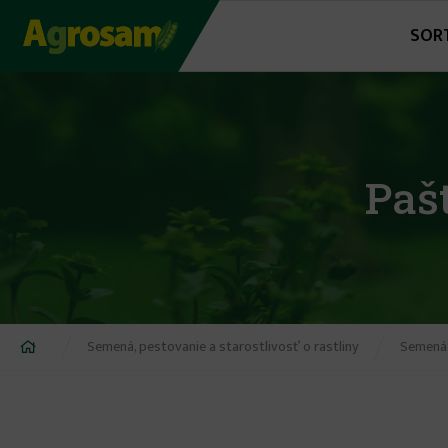
Jump
SOR
to
navigation
Paš
Nachádzate
Semená, pestovanie a starostlivosť o rastliny
Semená,
sa
tu