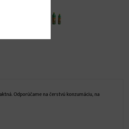
ompaktná. Odporúčame na čerstvú konzumáciu, na