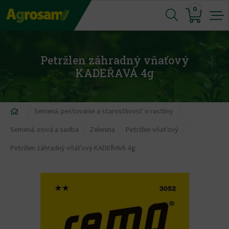
Jump
0
to
navigation
Petržlen záhradný vňaťový
KADEŘAVÁ 4g
Nachádzate
Semená, pestovanie a starostlivosť o rastliny
sa
Semená, osivá a sadba
Zelenina
Petržlen vňaťový
tu
Petržlen záhradný vňaťový KADEŘAVÁ 4g