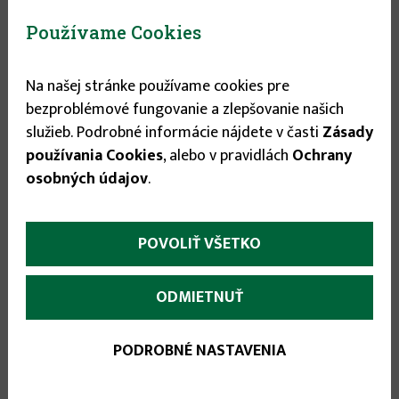
odolná a dobre znáša sucho. Sejeme čo najskôr na jar – v
marci až ap...
viac informácií
Používame Cookies
Stav tovaru:
Na sklade
Na našej stránke používame cookies pre
Expedícia do:
1-3 dní
bezproblémové fungovanie a zlepšovanie našich
služieb. Podrobné informácie nájdete v časti
Zásady
0.89 €
používania Cookies
, alebo v pravidlách
Ochrany
osobných údajov
.


POVOLIŤ VŠETKO
ODMIETNUŤ
PODROBNÉ NASTAVENIA
More
Popis
(aktívna
Parametre