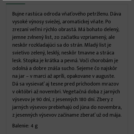
karta)
infos
Bujne rastúca odroda vňaťového petržlenu. Dáva
vysoké výnosy sviežej, aromatickej vňate. Po
zrezaní veľmi rýchlo obrastá. Má bohato delený,
jemne zvlnený list, zo začiatku vzpriamený, ale
neskôr rozkladajúci sa do strán. Mladý list je
svietivo zelený, lesklý, neskôr tmavne a stráca
lesk. Stopka je krátka a pevná. Voči chorobám je
odolná a dobre znáša sucho. Sejeme čo najskôr
na jar – v marci až apríli, opakovane v auguste.
Dá sa vysievať aj tesne pred príchodom mrazov
v októbri až novembri. Vegetačná doba z jarných
výsevov je 90 dní, z jesenných 180 dní. Zbery z
jarných výsevov prebiehajú od júna do novembra,
z jesenných výsevov začíname zberať už od mája.
Balenie: 4 g