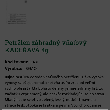
Petržlen záhradný vňaťový
KADEŘAVÁ 4g
Kód tovaru:
13431
Výrobca:
SEMO
Bujne rastúca odroda vňaťového petržlenu. Dáva vysoké
výnosy sviežej, aromatickej vňate. Po zrezaní veľmi
rýchlo obrastá. Má bohato delený, jemne zvlnený list, zo
začiatku vzpriamený, ale neskôr rozkladajúci sa do strán.
Mladý list je svietivo zelený, lesklý, neskôr tmavne a
stráca lesk. Stopka je krátka a pevná. Voči chorobám je