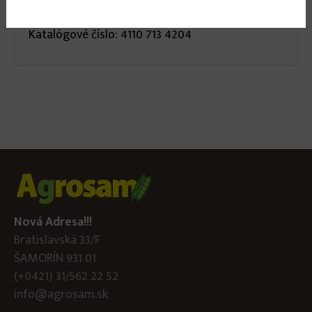
kmene stromov, na prerezávku a klčovanie.
Katalógové číslo: 4110 713 4204
Nová Adresa!!!
Bratislavská 33/F
ŠAMORÍN 931 01
(+0421) 31/562 22 52
info@agrosam.sk