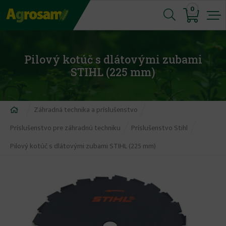
Jump
0
to
navigation
Pilový kotúč s dlátovými zubami
STIHL (225 mm)
Nachádzate
Záhradná technika a príslušenstvo
sa
Príslušenstvo pre záhradnú techniku
Príslušenstvo Stihl
tu
Pilový kotúč s dlátovými zubami STIHL (225 mm)