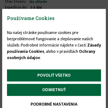
Stav tovaru:
Na sklade
Expedícia do:
1-3 dní
Používame Cookies
49.90 €
Na našej stránke používame cookies pre
bezproblémové fungovanie a zlepšovanie našich

služieb. Podrobné informácie nájdete v časti
Zásady

používania Cookies
, alebo v pravidlách
Ochrany
osobných údajov
.
POVOLIŤ VŠETKO
More
Popis
(aktívna
Parametre
ODMIETNUŤ
karta)
infos
Špeciálny nástroj z ocele pre krovinorezy od
PODROBNÉ NASTAVENIA
stredného výkonu. Na sukovité kríky, slabé