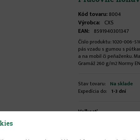
Kód tovaru:
8004
Výrobca:
CXS
EAN:
8591940301347
Číslo produktu: 1020-006-5
pás vzadu s gumou s pútkam
a na mobil či peňaženku. M
Gramáž 260 g/m2 Normy EN I
Stav tovaru:
Na sklade
Expedícia do:
1-3 dní
Veľkosť
kies
50