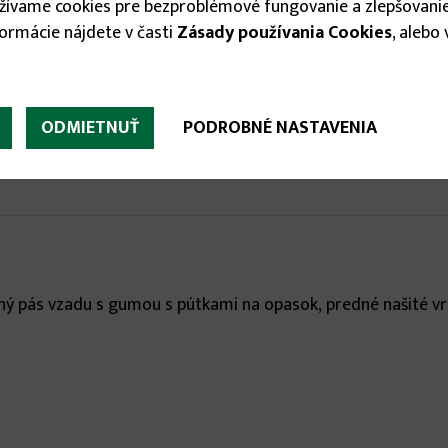
14.75 €
užívame cookies pre bezproblémové fungovanie a zlepšovanie
formácie nájdete v časti
Zásady používania Cookies
, alebo


ODMIETNUŤ
PODROBNÉ NASTAVENIA
ý pás vzadu s gumou s pútkami na opasok, predné našité vre