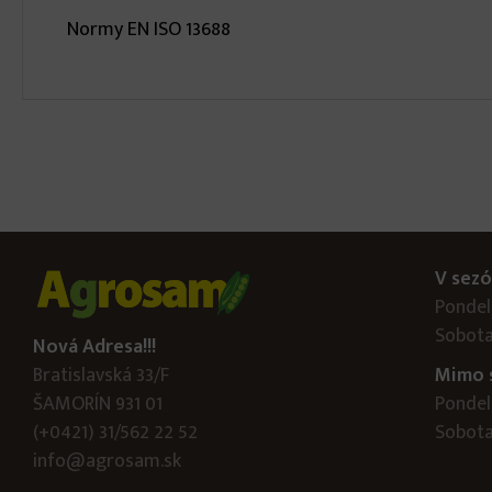
Normy EN ISO 13688
V sezó
Pondelo
Sobota
Nová Adresa!!!
Bratislavská 33/F
Mimo 
ŠAMORÍN 931 01
Pondelo
(+0421) 31/562 22 52
Sobota:
info@agrosam.sk