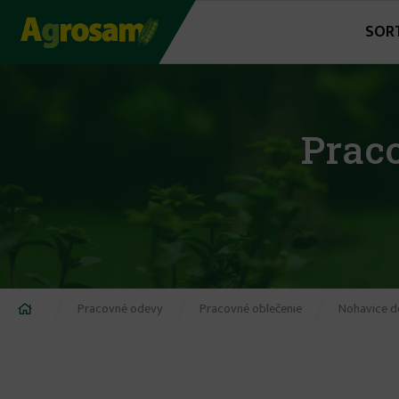
Jump
SOR
to
navigation
Prac
Nachádzate
Pracovné odevy
Pracovné oblečenie
Nohavice d
sa
tu