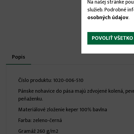
Na našej stránke po
služieb. Podrobné in
osobných údajov
.
POVOLIŤ VŠETKO
More
Popis
(aktívna
karta)
infos
Číslo produktu: 1020-006-510
Pánske nohavice do pása majú zdvojené kolená, pevn
peňaženku.
Materiálové zloženie keper 100% bavlna
Farba: zeleno-černá
Gramáž 260 g/m2