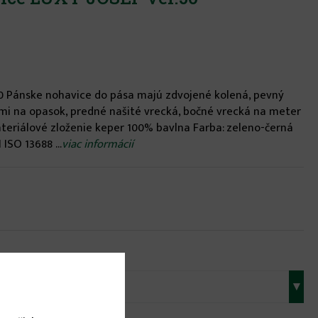
10 Pánske nohavice do pása majú zdvojené kolená, pevný
i na opasok, predné našité vrecká, bočné vrecká na meter
ateriálové zloženie keper 100% bavlna Farba: zeleno-černá
SO 13688 ...
viac informácií
▾