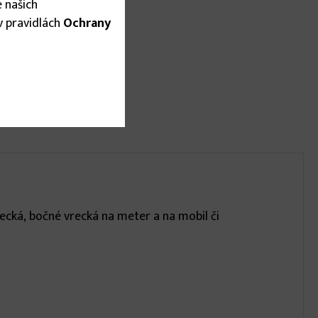
 našich
 v pravidlách
Ochrany
cká, bočné vrecká na meter a na mobil či