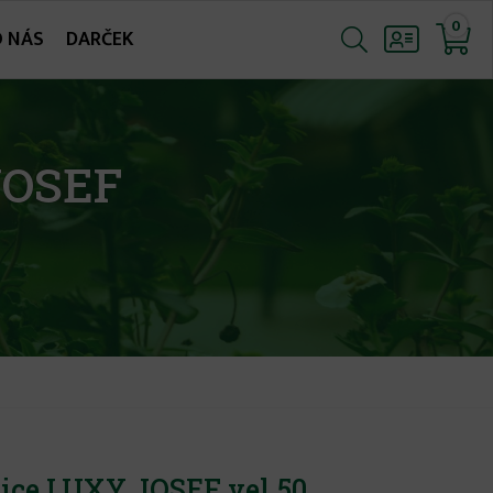
0
O NÁS
DARČEK
JOSEF
ice LUXY JOSEF vel.50