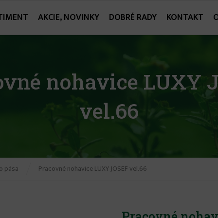
TIMENT
AKCIE, NOVINKY
DOBRÉ RADY
KONTAKT
ovné nohavice LUXY 
vel.66
o pása
Pracovné nohavice LUXY JOSEF vel.66
Pracovné nohav