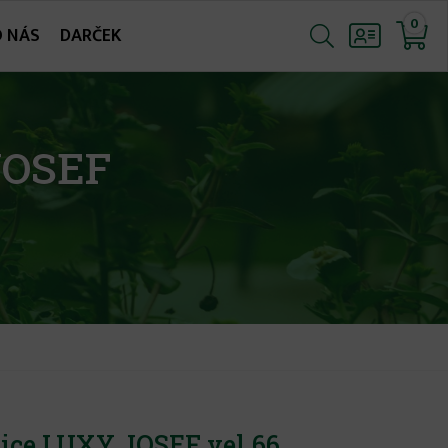
0
O NÁS
DARČEK
JOSEF
ice LUXY JOSEF vel.66