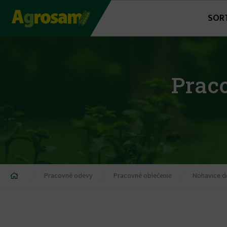
Jump
SOR
to
navigation
Prac
Nachádzate
Pracovné odevy
Pracovné oblečenie
Nohavice d
sa
tu