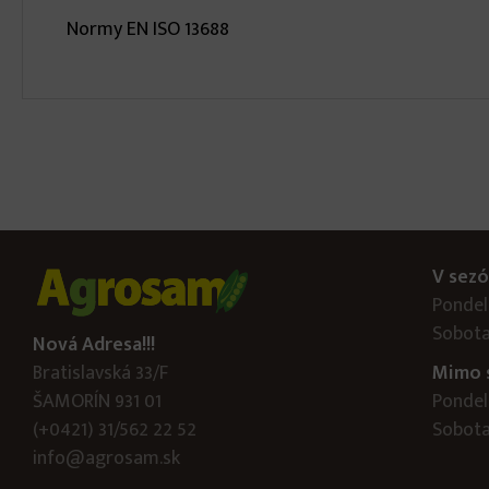
Normy EN ISO 13688
V sezó
Pondelo
Sobota
Nová Adresa!!!
Bratislavská 33/F
Mimo 
ŠAMORÍN 931 01
Pondelo
(+0421) 31/562 22 52
Sobota:
info@agrosam.sk