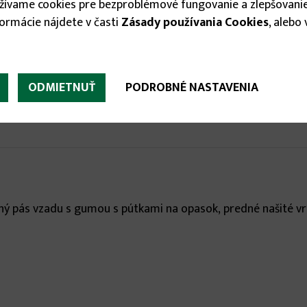
14.75 €
užívame cookies pre bezproblémové fungovanie a zlepšovanie
formácie nájdete v časti
Zásady používania Cookies
, alebo


ODMIETNUŤ
PODROBNÉ NASTAVENIA
ý pás vzadu s gumou s pútkami na opasok, predné našité vre