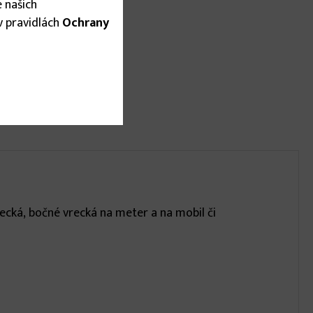
 našich
 v pravidlách
Ochrany
cká, bočné vrecká na meter a na mobil či