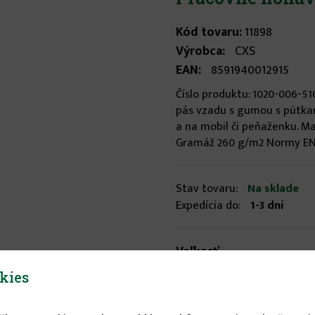
Kód tovaru:
11898
Výrobca:
CXS
EAN:
8591940012915
Číslo produktu: 1020-006-5
pás vzadu s gumou s pútkam
a na mobil či peňaženku. M
Gramáž 260 g/m2 Normy EN I
Stav tovaru:
Na sklade
Expedícia do:
1-3 dní
Veľkosť
kies
66