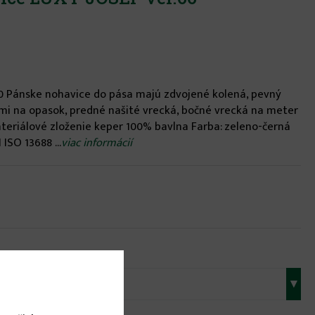
10 Pánske nohavice do pása majú zdvojené kolená, pevný
i na opasok, predné našité vrecká, bočné vrecká na meter
ateriálové zloženie keper 100% bavlna Farba: zeleno-černá
SO 13688 ...
viac informácií
▾