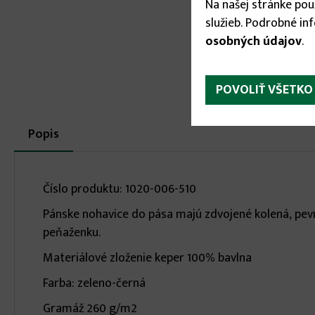
Na našej stránke po
služieb. Podrobné in
osobných údajov
.
POVOLIŤ VŠETKO
More
Popis
(aktívna
karta)
infos
Číslo produktu: 1020-006-510
Pánske nohavice do pása majú zdvojené kolená, pevn
peňaženku.
Materiálové zloženie keper 100% bavlna
Farba: zeleno-černá
Gramáž 260 g/m2