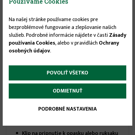
Používame Cookies
Stav tovaru:
Na sklade
Expedícia do:
1-3 dní
Na našej stránke používame cookies pre
bezproblémové fungovanie a zlepšovanie našich
11.29 €
služieb. Podrobné informácie nájdete v časti
Zásady
používania Cookies
, alebo v pravidlách
Ochrany
osobných údajov
.


POVOLIŤ VŠETKO
ODMIETNUŤ
More
Popis
(aktívna
Parametre
PODROBNÉ NASTAVENIA
karta)
infos
Klip na pripnutie k opasku alebo ruksaku