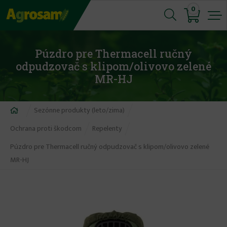
Jump
0
to
navigation
Púzdro pre Thermacell ručný
odpudzovač s klipom/olivovo zelené
MR-HJ
Nachádzate
Sezónne produkty (leto/zima)
sa
Ochrana proti škodcom
Repelenty
tu
Púzdro pre Thermacell ručný odpudzovač s klipom/olivovo zelené
MR-HJ