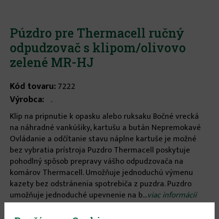
Púzdro pre Thermacell ručný
odpudzovač s klipom/olivovo
zelené MR-HJ
Kód tovaru:
7222
Výrobca:
.
Klip na pripnutie k opasku alebo ruksaku Bočné vrecká
na náhradné vankúšiky, kartušu a bután Nepremokavé
Ovládanie a odčítanie stavu náplne kartuše je možné
bez vybratia prístroja Puzdro Thermacell poskytuje
pohodlný spôsob prepravy vášho odpudzovača na
komárov Thermacell. Umožňuje jednoduchú výmenu
kazety bez odstránenia spotrebiča z puzdra. Puzdro
umožňuje jednoduché upevnenie na b...
viac informácií