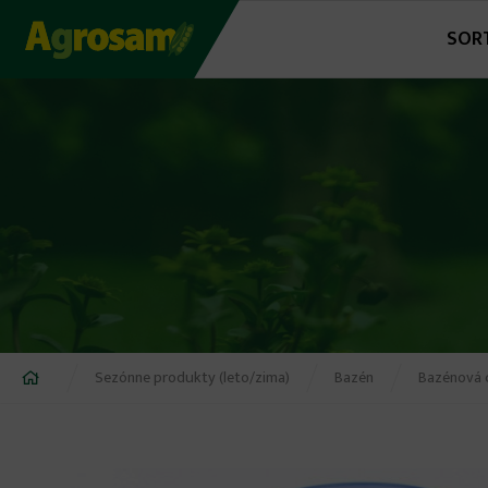
Jump
SOR
to
navigation
Nachádzate
Sezónne produkty (leto/zima)
Bazén
Bazénová 
sa
tu