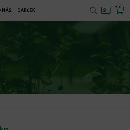
0
O NÁS
DARČEK
1kg