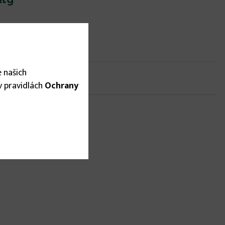
 našich
om
 v pravidlách
Ochrany