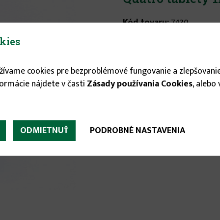
Kód tovaru:
7430
Výrobca:
Laguna
kies
EAN:
8595039305704
užívame cookies pre bezproblémové fungovanie a zlepšovanie
Stav tovaru:
Nie je sklad
formácie nájdete v časti
Zásady používania Cookies
, alebo
17.38 €
ODMIETNUŤ
PODROBNÉ NASTAVENIA