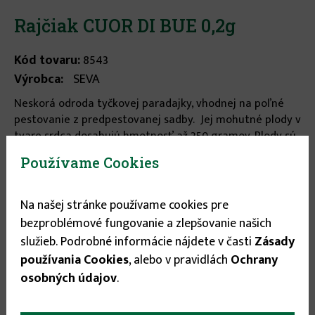
Rajčiak CUOR DI BUE 0,2g
Kód tovaru:
8543
Výrobca:
SEVA
Neskorá odroda tyčkovej paradajky, vhodnej na poľné
pestovanie z predpestovanej sadby. Jej mohutné plody v
tvare srdca dosahujú hmotnosť až 250 gramov. Plody sú
veľmi chutné a s malým obsahom semena. ...
viac
Používame Cookies
informácií
Na našej stránke používame cookies pre
Stav tovaru:
Na sklade
bezproblémové fungovanie a zlepšovanie našich
Expedícia do:
1-3 dní
služieb. Podrobné informácie nájdete v časti
Zásady
používania Cookies
, alebo v pravidlách
Ochrany
0.95 €
osobných údajov
.