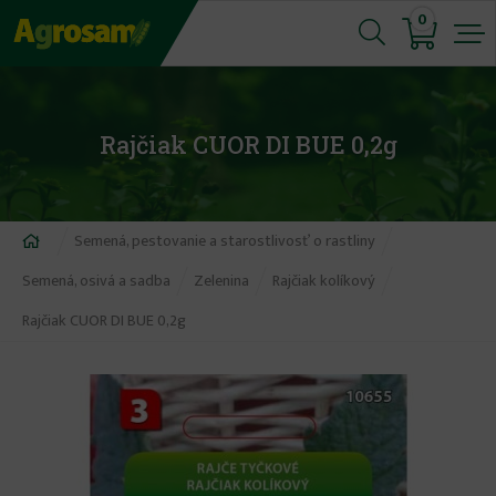
Jump
0
to
navigation
Rajčiak CUOR DI BUE 0,2g
Nachádzate
Semená, pestovanie a starostlivosť o rastliny
sa
Semená, osivá a sadba
Zelenina
Rajčiak kolíkový
tu
Rajčiak CUOR DI BUE 0,2g