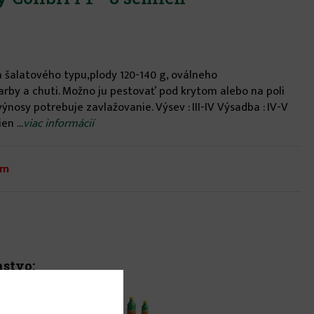
 šalatového typu,plody 120-140 g, oválneho
arby a chuti. Možno ju pestovať pod krytom alebo na poli
výnosy potrebuje zavlažovanie. Výsev : III-IV Výsadba : IV-V
en ...
viac informácií
om
nstvo: