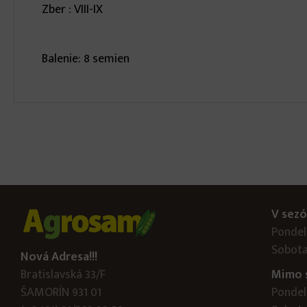
Zber : VIII-IX
Balenie: 8 semien
V sezó
Pondelo
Sobota
Nová Adresa!!!
Bratislavská 33/F
Mimo 
ŠAMORÍN 931 01
Pondelo