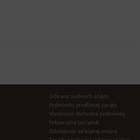
Ochrana osobných údajov
Podmienky predĺženej záruky
Všeobecné obchodné podmienky
Reklamačný poriadok
Odstúpenie od kúpnej zmluvy