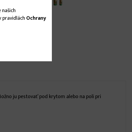
 našich
 v pravidlách
Ochrany
Možno ju pestovať pod krytom alebo na poli pri