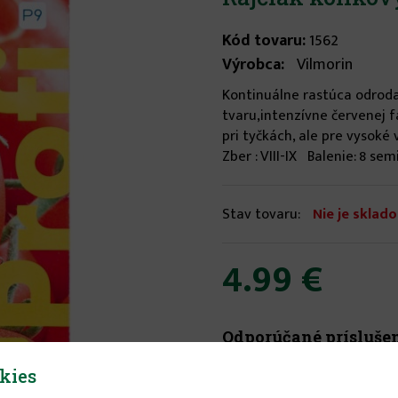
Kód tovaru:
1562
Výrobca:
Vilmorin
Kontinuálne rastúca odroda
tvaru,intenzívne červenej f
pri tyčkách, ale pre vysoké 
Zber : VIII-IX Balenie: 8 semi
Stav tovaru:
Nie je sklad
4.99 €
Odporúčané prísluše
kies