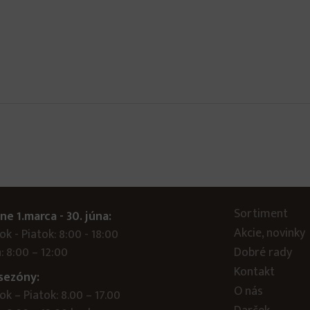
Sortiment
ne 1.marca - 30. júna:
Akcie, novinky
k - Piatok: 8:00 - 18:00
: 8:00 – 12:00
Dobré rady
Kontakt
sezóny:
O nás
k – Piatok: 8.00 – 17.00