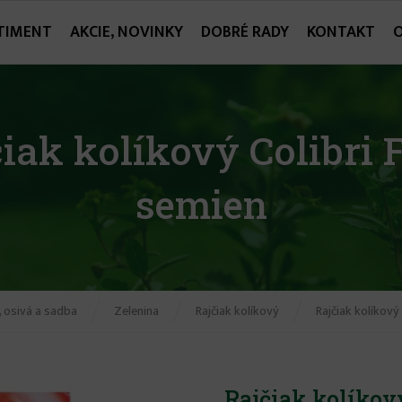
TIMENT
AKCIE, NOVINKY
DOBRÉ RADY
KONTAKT
iak kolíkový Colibri F
semien
 osivá a sadba
Zelenina
Rajčiak kolíkový
Rajčiak kolíkový 
Rajčiak kolíkový