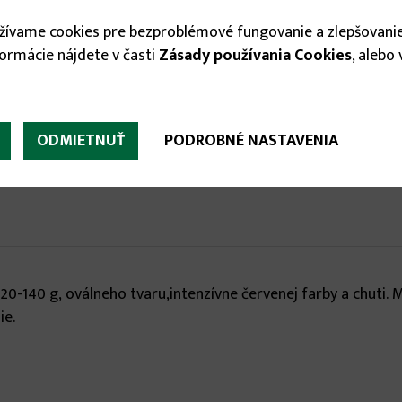
užívame cookies pre bezproblémové fungovanie a zlepšovanie
formácie nájdete v časti
Zásady používania Cookies
, alebo
ODMIETNUŤ
PODROBNÉ NASTAVENIA
0-140 g, oválneho tvaru,intenzívne červenej farby a chuti. 
ie.