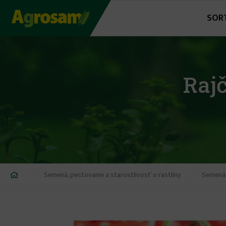
Jump
SOR
to
navigation
Rajč
Nachádzate
Semená, pestovanie a starostlivosť o rastliny
Semená,
sa
tu