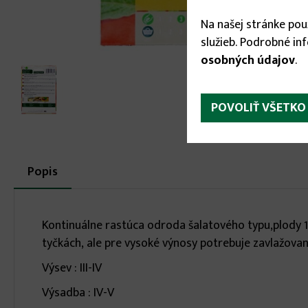
Na našej stránke po
služieb. Podrobné in
osobných údajov
.
POVOLIŤ VŠETKO
More
Popis
(aktívna
karta)
infos
Kontinuálne rastúca odroda šalatového typu,plody 12
tyčkách, ale pre vysoké výnosy potrebuje zavlažovan
Výsev : III-IV
Výsadba : IV-V