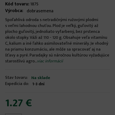
Kód tovaru:
1875
Výrobca:
dobrasemena
Spoľahlivá odroda s netradičnými ružovými plodmi
s veľmi lahodnou chuťou. Plod je veľký, guľovitý až
plocho guľovitý, jednoliato vyfarbený, bez prstenca
okolo stopky. Váži až 110 - 120 g. Obsahuje veľa vitamínu
C, kalium a iné ľahko asimilovateľné minerály. Je vhodný
na priamu konzumáciu, ale môže sa spracovať aj na
šťavy a pyré. Paradajky sú náročnou kultúrou vyžadujúce
starostlivú agro...
viac informácií
Stav tovaru:
Na sklade
Expedícia do:
1-3 dní
1.27 €