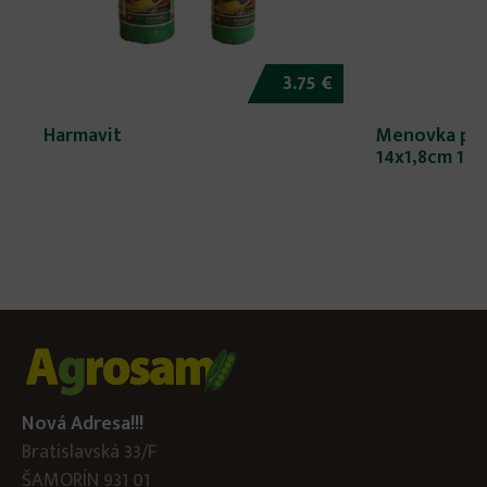
3.75 €
Harmavit
Menovka pla
14x1,8cm 15k
Nová Adresa!!!
Bratislavská 33/F
ŠAMORÍN 931 01