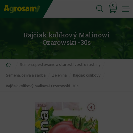
Jump
0
to
navigation
Rajčiak kolíkový Malinowi
Ozarowski -30s
Nachádzate
Semená, pestovanie a starostlivosť o rastliny
sa
Semená, osivá a sadba
Zelenina
Rajčiak kolíkový
tu
Rajčiak kolíkový Malinowi Ozarowski -30s