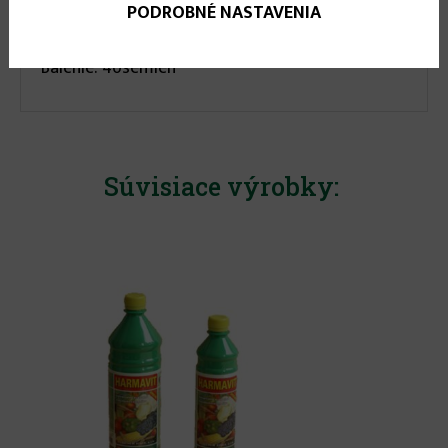
Odroda je rezistentná proti Verticilium sp. - rasa
PODROBNÉ NASTAVENIA
0.
Balenie: 40semien
Súvisiace výrobky: