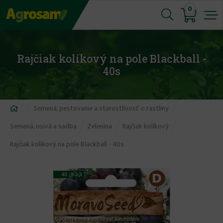
Jump
0
to
navigation
Rajčiak kolíkový na pole Blackball -
40s
Nachádzate
Semená, pestovanie a starostlivosť o rastliny
sa
Semená, osivá a sadba
Zelenina
Rajčiak kolíkový
tu
Rajčiak kolíkový na pole Blackball - 40s