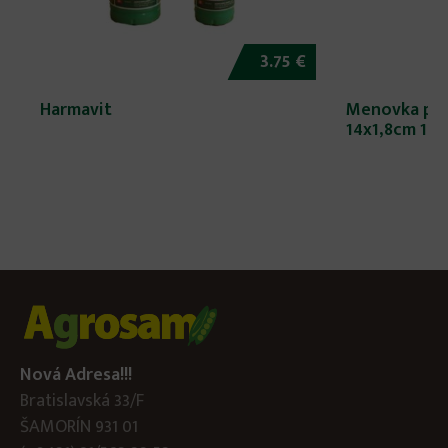
3.75 €
Harmavit
Menovka pla
14x1,8cm 15k
Nová Adresa!!!
Bratislavská 33/F
ŠAMORÍN 931 01