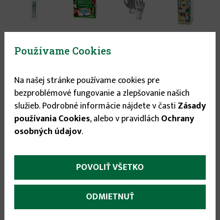
Používame Cookies
Na našej stránke používame cookies pre
bezproblémové fungovanie a zlepšovanie našich
služieb. Podrobné informácie nájdete v časti
Zásady
More
Popis
(aktívna
používania Cookies
, alebo v pravidlách
Ochrany
karta)
osobných údajov
.
infos
Poloneskorá odroda tyčkového paradajky s
netradičnými plodmi čiernej farby s nepatrným
POVOLIŤ VŠETKO
zeleným žíhaním na špičke. V botanickej zrelosti
sú plody čierne s červeným prefarbením na
ODMIETNUŤ
špičke. Dužina je červená. Na jednom vijane
dozrieva 8-10 plodov s hmotnosťou 50-55 g.