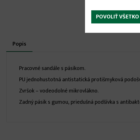
POVOLIŤ VŠETKO
More
Popis
(aktívna
karta)
infos
Pracovné sandále s pásikom.
PU jednohustotná antistatická protišmyková podošv
Zvršok – vodeodolné mikrovlákno.
Zadný pásik s gumou, priedušná podšívka s antibakt