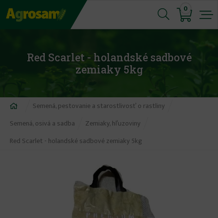
Jump
0
to
navigation
Red Scarlet - holandské sadbové
zemiaky 5kg
Nachádzate
Semená, pestovanie a starostlivosť o rastliny
sa
Semená, osivá a sadba
Zemiaky, hľuzoviny
tu
Red Scarlet - holandské sadbové zemiaky 5kg