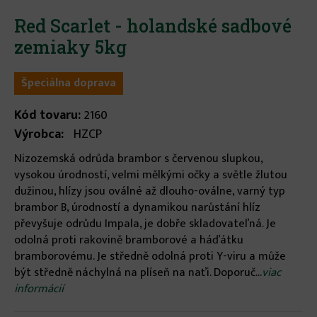
Red Scarlet - holandské sadbové
zemiaky 5kg
Špeciálna doprava
Kód tovaru:
2160
Výrobca:
HZCP
Nizozemská odrůda brambor s červenou slupkou,
vysokou úrodností, velmi mělkými očky a světle žlutou
dužinou, hlízy jsou oválné až dlouho-oválne, varný typ
brambor B, úrodností a dynamikou narůstání hlíz
převyšuje odrůdu Impala, je dobře skladovateľná. Je
odolná proti rakovině bramborové a háďátku
bramborovému. Je středně odolná proti Y-viru a může
být středně náchylná na plíseň na naťi. Doporuč...
viac
informácií