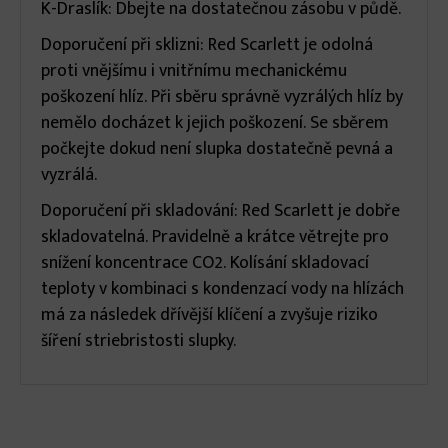
K-Draslík: Dbejte na dostatečnou zásobu v půdě.
Doporučení při sklizni: Red Scarlett je odolná
proti vnějšímu i vnitřnímu mechanickému
poškození hlíz. Při sběru správně vyzrálých hlíz by
nemělo docházet k jejich poškození. Se sběrem
počkejte dokud není slupka dostatečně pevná a
vyzrálá.
Doporučení při skladování: Red Scarlett je dobře
skladovatelná. Pravidelně a krátce větrejte pro
snížení koncentrace CO2. Kolísání skladovací
teploty v kombinaci s kondenzací vody na hlízách
má za následek dřívější klíčení a zvyšuje riziko
šíření striebristosti slupky.