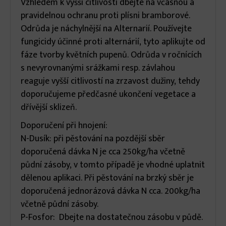
Vzhledem k vyšší citlivosti dbejte na včasnou a
pravidelnou ochranu proti plísni bramborové.
Odrůda je náchylnější na Alternarií. Používejte
fungicidy účinné proti alternárií, tyto aplikujte od
fáze tvorby květních pupenů. Odrůda v ročnících
s nevyrovnanými srážkami resp. závlahou
reaguje vyšší citlivostí na zrzavost dužiny, tehdy
doporučujeme předčasné ukončení vegetace a
dřívější sklizeň.
Doporučení při hnojení:
N-Dusík: při pěstování na pozdější sběr
doporučená dávka N je cca 250kg/ha včetně
půdní zásoby, v tomto případě je vhodné uplatnit
dělenou aplikaci. Při pěstování na brzký sběr je
doporučená jednorázová dávka N cca. 200kg/ha
včetně půdní zásoby.
P-Fosfor: Dbejte na dostatečnou zásobu v půdě.