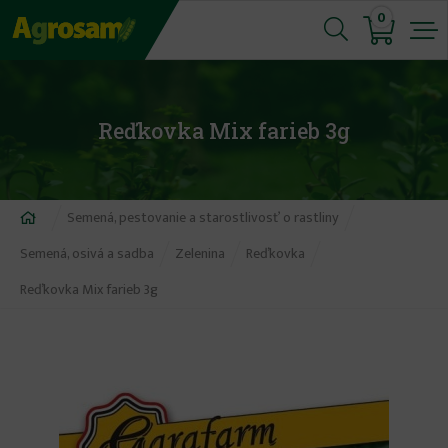
Jump
0
to
navigation
Reďkovka Mix farieb 3g
Nachádzate
Semená, pestovanie a starostlivosť o rastliny
sa
Semená, osivá a sadba
Zelenina
Reďkovka
tu
Reďkovka Mix farieb 3g