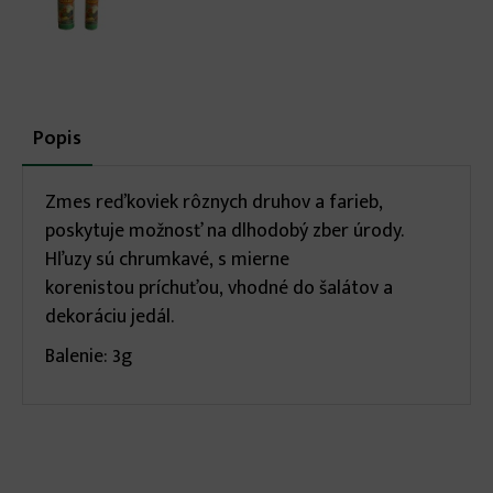
More
Popis
(aktívna
karta)
infos
Zmes reďkoviek rôznych druhov a farieb,
poskytuje možnosť na dlhodobý zber úrody.
Hľuzy sú chrumkavé, s mierne
korenistou príchuťou, vhodné do šalátov a
dekoráciu jedál.
Balenie: 3g