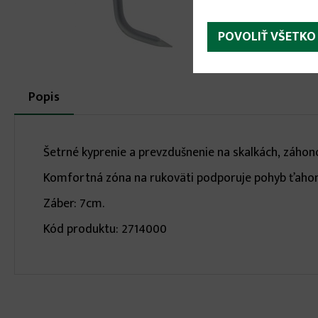
POVOLIŤ VŠETKO
More
Popis
(aktívna
karta)
infos
Šetrné kyprenie a prevzdušnenie na skalkách, záhono
Komfortná zóna na rukoväti podporuje pohyb ťaho
Záber: 7cm.
Kód produktu: 2714000