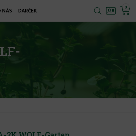
0
O NÁS
DARČEK
LF-
KA-2K WOLF-Garten