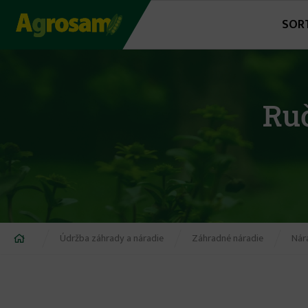
Jump
SOR
to
navigation
Ru
Nachádzate
Údržba záhrady a náradie
Záhradné náradie
Nár
sa
tu