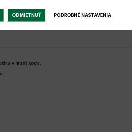
ODMIETNUŤ
PODROBNÉ NASTAVENIA
ch a v hrantíkoch .
m .