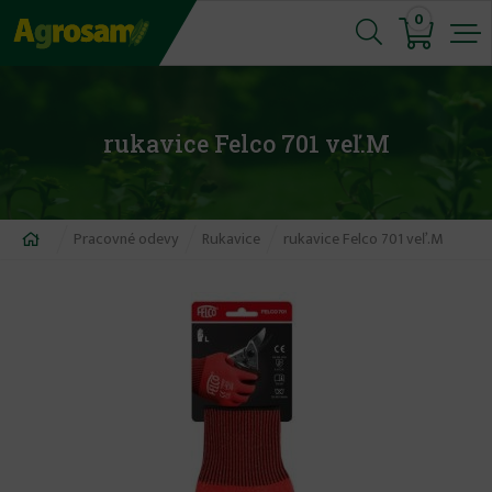
Jump
0
to
navigation
rukavice Felco 701 veľ.M
Nachádzate
Pracovné odevy
Rukavice
rukavice Felco 701 veľ.M
sa
tu