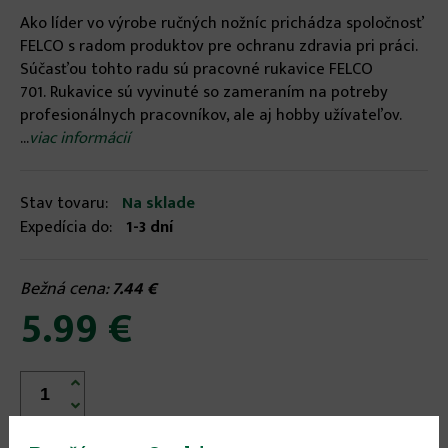
Ako líder vo výrobe ručných nožníc prichádza spoločnosť
FELCO s radom produktov pre ochranu zdravia pri práci.
Súčasťou tohto radu sú pracovné rukavice FELCO
701. Rukavice sú vyvinuté so zameraním na potreby
profesionálnych pracovníkov, ale aj hobby užívateľov.
...
viac informácií
Stav tovaru:
Na sklade
Expedícia do:
1-3 dní
Bežná cena:
7.44 €
5.99 €

