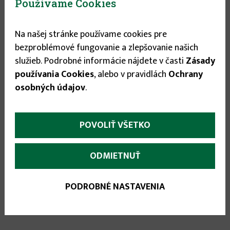
Používame Cookies
Na našej stránke používame cookies pre
bezproblémové fungovanie a zlepšovanie našich
služieb. Podrobné informácie nájdete v časti
Zásady
More
Popis
(aktívna
Parametre
používania Cookies
, alebo v pravidlách
Ochrany
karta)
infos
osobných údajov
.
Ako líder vo výrobe ručných nožníc prichádza
spoločnosť FELCO s radom produktov pre
ochranu zdravia pri práci. Súčasťou tohto radu
POVOLIŤ VŠETKO
sú pracovné rukavice FELCO 701. Rukavice sú
vyvinuté so zameraním na potreby
ODMIETNUŤ
profesionálnych pracovníkov, ale aj hobby
užívateľov.
PODROBNÉ NASTAVENIA