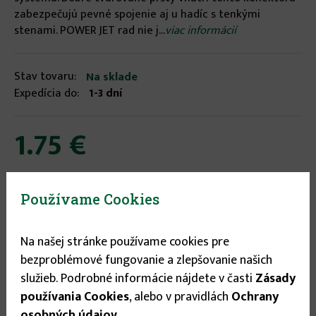
zabezpečujú pevné spojenie aj u hadíc s tenkými
stenami. POWER JET rad nie j...
viac informácií
Stav tovaru:
Na sklade
Expedícia do:
1-3 dní
1.75 €

Používame Cookies

Na našej stránke používame cookies pre
bezproblémové fungovanie a zlepšovanie našich
služieb. Podrobné informácie nájdete v časti
Zásady
používania Cookies
, alebo v pravidlách
Ochrany
osobných údajov
.