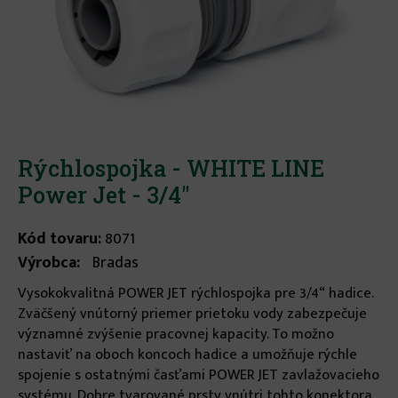
Rýchlospojka - WHITE LINE
Power Jet - 3/4"
Kód tovaru:
8071
Výrobca:
Bradas
Vysokokvalitná POWER JET rýchlospojka pre 3/4“ hadice.
Zväčšený vnútorný priemer prietoku vody zabezpečuje
významné zvýšenie pracovnej kapacity. To možno
nastaviť na oboch koncoch hadice a umožňuje rýchle
spojenie s ostatnými časťami POWER JET zavlažovacieho
systému. Dobre tvarované prsty vnútri tohto konektora