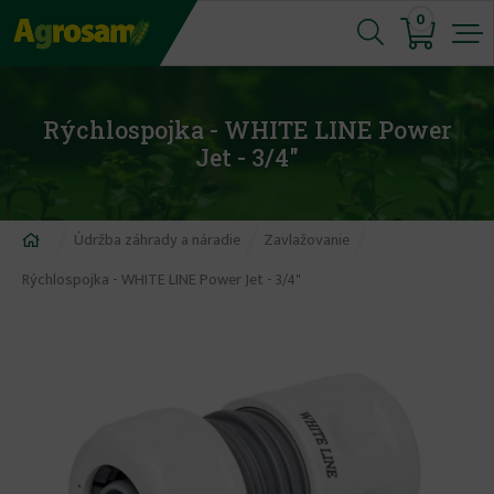
Jump
0
to
navigation
Rýchlospojka - WHITE LINE Power
Jet - 3/4"
Nachádzate
Údržba záhrady a náradie
Zavlažovanie
sa
Rýchlospojka - WHITE LINE Power Jet - 3/4"
tu