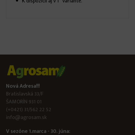
K dispozícii aj v 1“ variante.
Nová Adresa!!!
Bratislavská 33/F
ŠAMORÍN 931 01
(+0421) 31/562 22 52
info@agrosam.sk
V sezóne 1.marca - 30. júna: