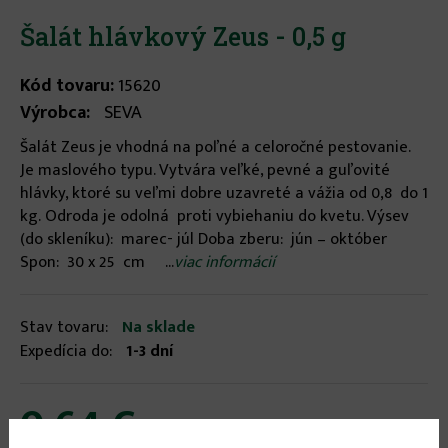
Šalát hlávkový Zeus - 0,5 g
Kód tovaru:
15620
Výrobca:
SEVA
Šalát Zeus je vhodná na poľné a celoročné pestovanie.
Je maslového typu. Vytvára veľké, pevné a guľovité
hlávky, ktoré su veľmi dobre uzavreté a vážia od 0,8 do 1
kg. Odroda je odolná proti vybiehaniu do kvetu. Výsev
(do skleníku): marec- júl Doba zberu: jún – október
Spon: 30 x 25 cm ...
viac informácií
Stav tovaru:
Na sklade
Expedícia do:
1-3 dní
0.64 €