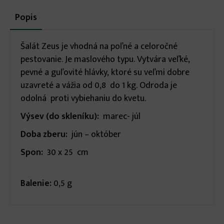
More
Popis
(aktívna
karta)
infos
Šalát Zeus je vhodná na poľné a celoročné
pestovanie. Je maslového typu. Vytvára veľké,
pevné a guľovité hlávky, ktoré su veľmi dobre
uzavreté a vážia od 0,8 do 1 kg. Odroda je
odolná proti vybiehaniu do kvetu.
Výsev (do skleníku):
marec- júl
Doba zberu:
jún – október
Spon:
30 x 25 cm
Balenie:
0,5 g