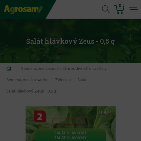
Jump
0
to
navigation
Šalát hlávkový Zeus - 0,5 g
Nachádzate
Semená, pestovanie a starostlivosť o rastliny
sa
Semená, osivá a sadba
Zelenina
Šalát
tu
Šalát hlávkový Zeus - 0,5 g