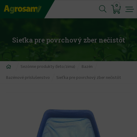
Jump
0
to
navigation
Sieťka pre povrchový zber nečistôt
Nachádzate
Sezónne produkty (leto/zima)
Bazén
sa
Bazénové príslušenstvo
Sieťka pre povrchový zber nečistôt
tu