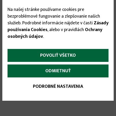
EAN:
8595614914444
Na našej stránke používame cookies pre
Stav tovaru:
Na sklade
bezproblémové fungovanie a zlepšovanie našich
Expedícia do:
1-3 dní
služieb. Podrobné informácie nájdete v časti
Zásady
Tento tovar je iba na osobný odber!!!
používania Cookies
, alebo v pravidlách
Ochrany
osobných údajov
.
9.99 €
POVOLIŤ VŠETKO


ODMIETNUŤ
PODROBNÉ NASTAVENIA