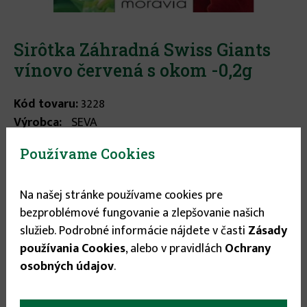
Sirôtka Záhradná Swiss Giants
vínovo červená s okom -0,2g
Kód tovaru:
3228
Výrobca:
SEVA
Sirôtka je nízka, dvojročná ratlina, vhodná na skupinovú
Používame Cookies
výsadbu do záhonov alebo do debničiek. Vyhovuje jej
slnečné stanovište alebo mierny polotieň. Výsev je
potrebné udržiavať stále mierne vlhký, pretože je citlivá
Na našej stránke používame cookies pre
na zasychanie v tomto období. Balenie 0,2g ...
viac
bezproblémové fungovanie a zlepšovanie našich
informácií
služieb. Podrobné informácie nájdete v časti
Zásady
používania Cookies
, alebo v pravidlách
Ochrany
osobných údajov
.
Stav tovaru:
Nie je skladom