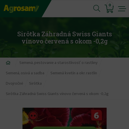
Jump
0
to
navigation
Sirôtka Záhradná Swiss Giants
vínovo červená s okom -0,2g
Nachádzate
Semená, pestovanie a starostlivosť o rastliny
sa
Semená, osivá a sadba
Semená kvetín a okr. rastlín
tu
Dvojročné
Sirôtka
Sirôtka Záhradná Swiss Giants vínovo červená s okom -0,2g