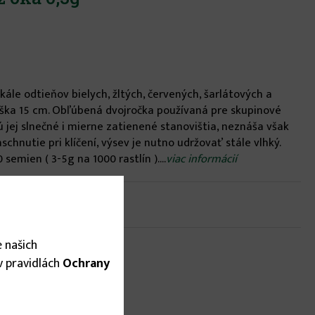
kále odtieňov bielych, žltých, červených, šarlátových a
ýška 15 cm. Obľúbená dvojročka používaná pre skupinové
 jej slnečné i mierne zatienené stanovištia, neznáša však
aschnutie pri klíčení, výsev je nutno udržovať stále vlhký.
semien ( 3-5g na 1000 rastlín )....
viac informácií
om
 našich
 v pravidlách
Ochrany