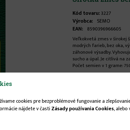
Kód tovaru:
3227
Výrobca:
SEMO
EAN:
8590396966605
Veľkokvetá zmes v širokej š
modrých farieb, bez oka, v
záhonové výsadby. Vyhovujú
sucho a úpal. Je citlivá na z
Počet semien v 1 grame: 750 
kies
Stav tovaru:
Nie je sklad
1.53 €
užívame cookies pre bezproblémové fungovanie a zlepšovanie
formácie nájdete v časti
Zásady používania Cookies
, alebo