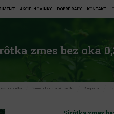
TIMENT
AKCIE, NOVINKY
DOBRÉ RADY
KONTAKT
rôtka zmes bez oka 0
 osivá a sadba
Semená kvetín a okr. rastlín
Dvojročné
Si
Sirôtka zmes be