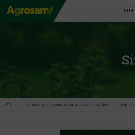
Jump
SOR
to
navigation
Si
Nachádzate
Semená, pestovanie a starostlivosť o rastliny
Semená,
sa
tu