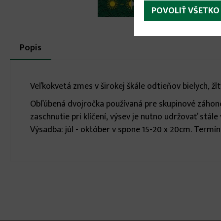
POVOLIŤ VŠETKO
More
Popis
(aktívna
karta)
infos
Veľkokvetá zmes v širokej škále odtieňov bielych, žl
Obľúbená dvojročka používaná pre skupinové záhonové
zaschnutie pri klíčení, výsev je nutno udržovať stále 
Výsadba: júl - október v spone 15-20 x 20cm. Termín 