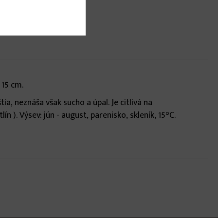
 15 cm.
, neznáša však sucho a úpal. Je citlivá na
n ). Výsev: jún - august, parenisko, skleník, 15°C.