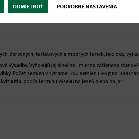
ODMIETNUŤ
PODROBNÉ NASTAVENIA
tých, červených, šarlátových a modrých farieb, bez oka, výška
 výsadby. Vyhovujú jej slnečné i mierne zatienené stanovištia
vlhký. Počet semien v 1 grame: 750 semien ( 3-5g na 1000 rastlí
kvitnutia: podľa termínu výsevu na jeseň alebo na jar.