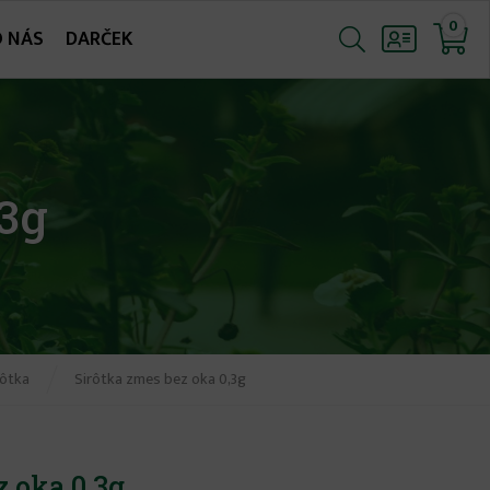
0
O NÁS
DARČEK
,3g
rôtka
Sirôtka zmes bez oka 0,3g
z oka 0,3g