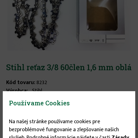
Stihl reťaz 3/8 60člen 1,6 mm oblá
Kód tovaru:
8232
Výrobca:
Stihl
Používame Cookies
Stav tovaru:
Na sklade
Expedícia do:
1-3 dní
Na našej stránke používame cookies pre
bezproblémové fungovanie a zlepšovanie našich
služieb. Podrobné informácie nájdete v časti
Zásady