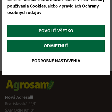
21.90 €
používania Cookies
, alebo v pravidlách
Ochrany
osobných údajov
.


POVOLIŤ VŠETKO
ODMIETNUŤ
PODROBNÉ NASTAVENIA
Nová Adresa!!!
Bratislavská 33/F
ŠAMORÍN 931 01