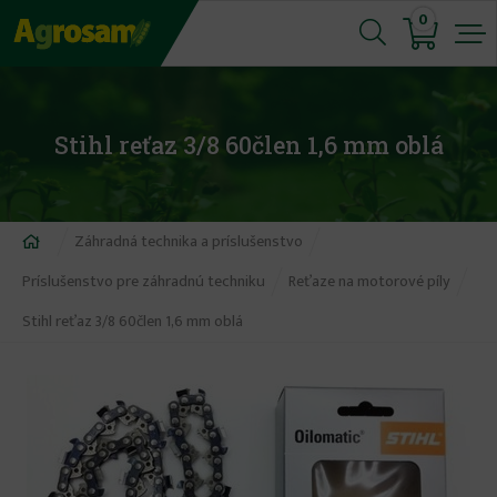
Jump
0
to
navigation
Stihl reťaz 3/8 60člen 1,6 mm oblá
Nachádzate
Záhradná technika a príslušenstvo
sa
Príslušenstvo pre záhradnú techniku
Reťaze na motorové píly
tu
Stihl reťaz 3/8 60člen 1,6 mm oblá