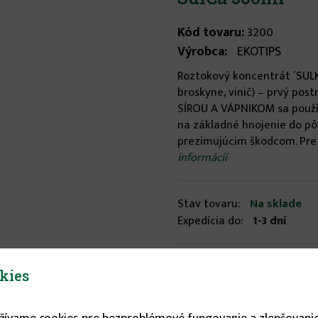
Kód tovaru:
3200
Výrobca:
EKOTIPS
Roztokový koncentrát ´SULK
broskyne, vinič) – prvý po
SÍROU A VÁPNIKOM sa použív
na základné hnojenie do pôdy
prezimujúcim škodcom. Pre 
informácií
Stav tovaru:
Na sklade
Expedícia do:
1-3 dní
Objem
kies
500 ml