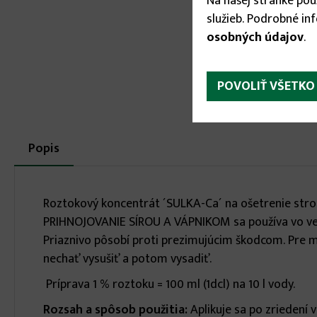
Na našej stránke po
služieb. Podrobné in
osobných údajov
.
POVOLIŤ VŠETKO
More
Popis
(aktívna
karta)
infos
Roztokový koncentrát ´SULKA-Ca´ na ošetrenie strom
PRIHNOJOVANIE SÍROU A VÁPNIKOM sa používa vo veget
Priaznivo pôsobí proti prezimujúcim škodcom. Pre m
nechať vysušiť a potom vysadiť.
Príprava 1 % roztoku = 100 ml (1dcl) na 10 l vody.
Rozsah a spôsob použitia:
Aplikuje sa po zriedení 