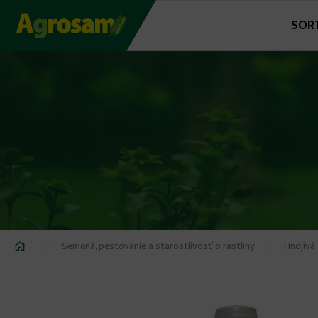
Jump
SOR
to
navigation
Nachádzate
Semená, pestovanie a starostlivosť o rastliny
Hnojivá
sa
tu