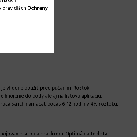
 našich
 v pravidlách
Ochrany
k je vhodné použiť pred pučaním. Roztok
nojenie do pôdy ale aj na listovú aplikáciu.
rúča sa ich namáčať počas 6-12 hodín v 4% roztoku,
ihnojovanie sírou a draslíkom. Optimálna teplota