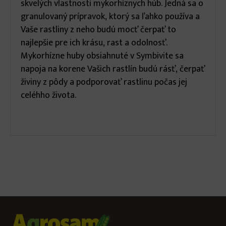
skvelých vlastnosti mykorhíznych húb. Jedná sa o
granulovaný prípravok, ktorý sa ľahko používa a
Vaše rastliny z neho budú mocť čerpať to
najlepšie pre ich krásu, rast a odolnosť.
Mykorhízne huby obsiahnuté v Symbivite sa
napoja na korene Vašich rastlín budú rásť, čerpať
živiny z pôdy a podporovať rastlinu počas jej
celéhho života.