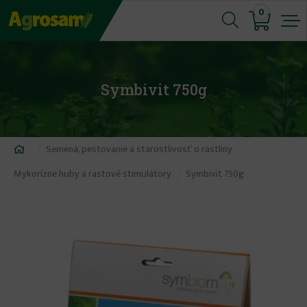
Jump
0
to
navigation
Symbivit 750g
Nachádzate
Semená, pestovanie a starostlivosť o rastliny
sa
Mykorízne huby a rastové stimulátory
Symbivit 750g
tu