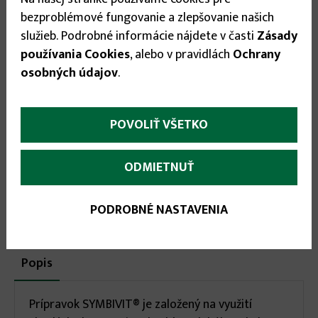
bezproblémové fungovanie a zlepšovanie našich
Stav tovaru:
Na sklade
Expedícia do:
1-3 dní
služieb. Podrobné informácie nájdete v časti
Zásady
používania Cookies
, alebo v pravidlách
Ochrany
12.90 €
osobných údajov
.
POVOLIŤ VŠETKO


ODMIETNUŤ
PODROBNÉ NASTAVENIA
More
Popis
(aktívna
karta)
infos
Prípravok SYMBIVIT® je založený na využití