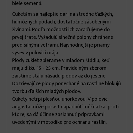
biele semená.
Cuketám sa najlepšie darí na stredne ťažkých,
humóznych pôdach, dostatočne zásobenými
živinami. Podľa možnosti ich zaraďujeme do
prvej trate. Vyžadujú slnečné polohy chránené
pred silnými vetrami. Najvhodnejší je priamy
výsev v polovici mája.
Plody cukiet zbierame v mladom štádiu, keď
majú dĺžku 15 - 25 cm. Pravidelným zberom
zaistíme stálu násadu plodov až do jesene.
Dozrievajúce plody ponechané na rastline blokujú
tvorbu ďalších mladých plodov.
Cukety netrpí plesňou uhorkovou. V polovici
augusta môže porast napadnúť múčnatka, proti
ktorej sa dá účinne zasiahnuť prípravkami
uvedenými v metodike pre ochranu rastlín.