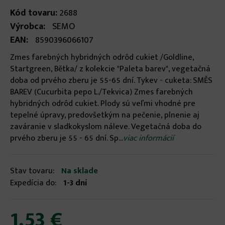
Kód tovaru:
2688
Výrobca:
SEMO
EAN:
8590396066107
Zmes farebných hybridných odrôd cukiet /Goldline,
Startgreen, Bětka/ z kolekcie "Paleta barev", vegetačná
doba od prvého zberu je 55-65 dní. Tykev - cuketa: SMĚS
BAREV (Cucurbita pepo L./Tekvica) Zmes farebných
hybridných odrôd cukiet. Plody sú veľmi vhodné pre
tepelné úpravy, predovšetkým na pečenie, plnenie aj
zaváranie v sladkokyslom náleve. Vegetačná doba do
prvého zberu je 55 - 65 dní. Sp...
viac informácií
Stav tovaru:
Na sklade
Expedícia do:
1-3 dní
1.53 €