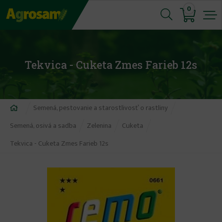
Jump
0
to
navigation
Tekvica - Cuketa Zmes Farieb 12s
Nachádzate
Semená, pestovanie a starostlivosť o rastliny
sa
Semená, osivá a sadba
Zelenina
Cuketa
tu
Tekvica - Cuketa Zmes Farieb 12s