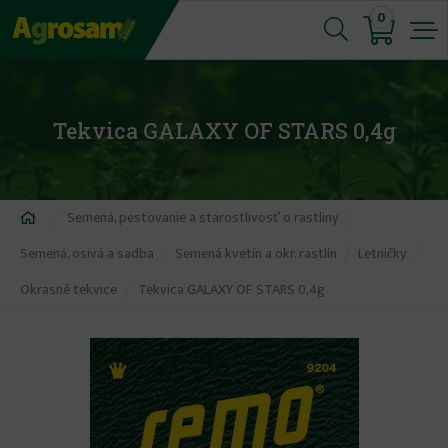
Jump
0
to
navigation
Tekvica GALAXY OF STARS 0,4g
Nachádzate
Semená, pestovanie a starostlivosť o rastliny
sa
Semená, osivá a sadba
Semená kvetín a okr. rastlín
Letničky
tu
Okrasné tekvice
Tekvica GALAXY OF STARS 0,4g