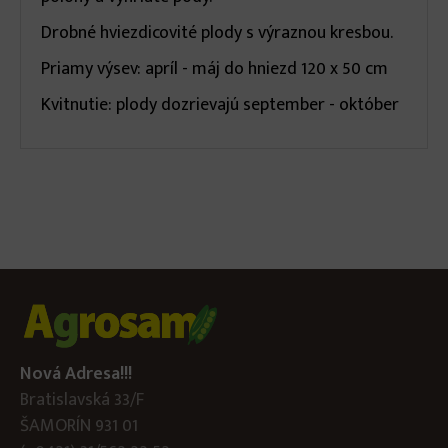
Drobné hviezdicovité plody s výraznou kresbou.
Priamy výsev: apríl - máj do hniezd 120 x 50 cm
Kvitnutie: plody dozrievajú september - október
Nová Adresa!!!
Bratislavská 33/F
ŠAMORÍN 931 01